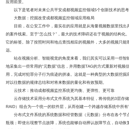
应用前景。
以下是笔者对未来公共平安
成都视频监控
领域5个创新技术的思
大数据：挖掘改变
成都视频监控
领域应用格局
目前，在公安工作中，最实在的应用就是从海量视频数据里找出
的案件线索。至于“怎么找？”，最大的技术障碍还在于视频的结构化
它的标签。除了按照时间和地点查找相应的视频外，大多的视频只能
远。
站在视频分析、智能视觉的角度来看，我们其实可以采用一些智
地采集出一些常用的“元数据”信息，并用数据TAG的方式重新对视频
用，完成对犯罪分子行为痕迹的拼凑。这就是一种典型的大数据挖掘
对以往数据的规律总结和对将来数据的量化和有效预期。
云技术：推动
成都视频监控
系统更均衡、更弹性、更可靠
云存储技术采用分布式文件系统为其基本特征，将传统的3层存
RAID）组合为一个统一的软件层，从而创建一个跨越存储系统中所
分布式文件系统的系统数据和经管数据（元数据）分布在各个节
瓶颈；即使出现整节点故障，系统也能够自动辨认故障节点，自动恢