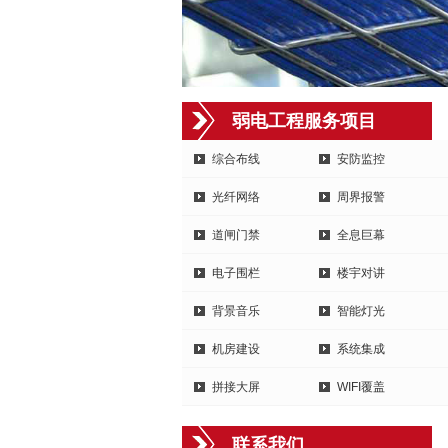
弱电工程服务项目
综合布线
安防监控
光纤网络
周界报警
道闸门禁
全息巨幕
电子围栏
楼宇对讲
背景音乐
智能灯光
机房建设
系统集成
拼接大屏
WIFI覆盖
联系我们