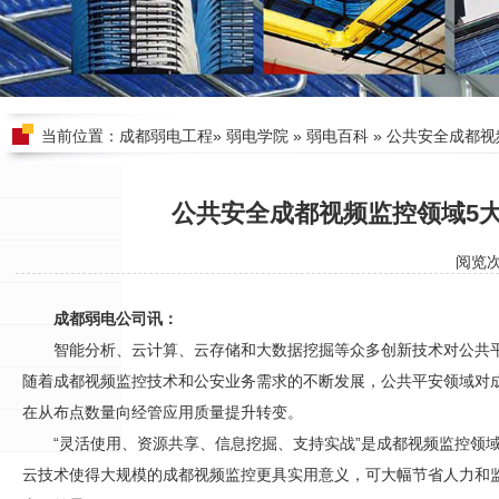
当前位置：
成都弱电工程
»
弱电学院
»
弱电百科
» 公共安全成都
公共安全成都视频监控领域5
阅览
成都弱电公司讯：
智能分析、云计算、云存储和大数据挖掘等众多创新技术对公共
随着
成都视频监控
技术和公安业务需求的不断发展，公共平安领域对
在从布点数量向经管应用质量提升转变。
“灵活使用、资源共享、信息挖掘、支持实战”是
成都视频监控
领
云技术使得大规模的
成都视频监控
更具实用意义，可大幅节省人力和