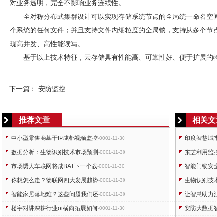
对业务透明，完全不影响业务连续性。
全对称分布式集群设计可以实现存储系统节点的全局统一命名空
个系统的任何文件；并且支持文件内细粒度的全局锁，支持从多个节
现高并发、高性能读写。
基于以上技术特征，云存储具有性能高、可靠性好、便于扩展的
下一篇：
安防监控
推荐文章
相关文
中小型零售商基于IP成都视频监控
印度智慧城市
-0001-11-30
数据分析：生物识别技术市场预测
东芝利用监
-0001-11-30
市场诱人车联网将成BAT下一个战
智能门锁安
-0001-11-30
你想怎么走？物联网四大发展趋势
生物识别技
-0001-11-30
智能家居落地难？这些问题我们还
让智慧助力江
-0001-11-30
楼宇对讲深耕行业or横向拓展如何
安防大数据
-0001-11-30