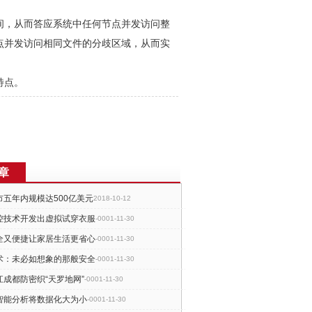
间，从而答应系统中任何节点并发访问整
点并发访问相同文件的分歧区域，从而实
特点。
章
五年内规模达500亿美元
2018-10-12
控技术开发出虚拟试穿衣服
-0001-11-30
全又便捷让家居生活更省心
-0001-11-30
术：未必如想象的那般安全
-0001-11-30
成都防密织“天罗地网”
-0001-11-30
智能分析将数据化大为小
-0001-11-30