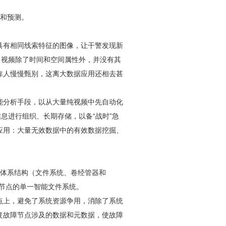
考和预测。
具有相同线索特征的图像，让干警发现新
。视频除了时间和空间属性外，并没有其
靠人慢慢甄别，这离大数据应用还相去甚
能分析手段，以从大量纯视频中先自动化
信息进行组织、长期存储，以备“战时”急
应用：大量无效数据中的有效数据挖掘、
储体系结构（文件系统、卷经管器和
有节点的单一智能文件系统。
点上，避免了系统资源争用，消除了系统
复故障节点涉及的数据和元数据，使故障