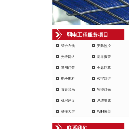
弱电工程服务项目
综合布线
安防监控
光纤网络
周界报警
道闸门禁
全息巨幕
电子围栏
楼宇对讲
背景音乐
智能灯光
机房建设
系统集成
拼接大屏
WIFI覆盖
联系我们