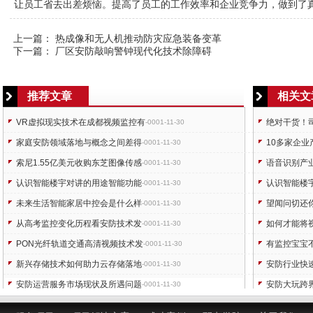
让员工省去出差烦恼。提高了员工的工作效率和企业竞争力，做到了
上一篇：
热成像和无人机推动防灾应急装备变革
下一篇：
厂区安防敲响警钟现代化技术除障碍
推荐文章
相关文
VR虚拟现实技术在成都视频监控有
绝对干货！
-0001-11-30
家庭安防领域落地与概念之间差得
10多家企业
-0001-11-30
索尼1.55亿美元收购东芝图像传感
语音识别产
-0001-11-30
认识智能楼宇对讲的用途智能功能
认识智能楼
-0001-11-30
未来生活智能家居中控会是什么样
望闻问切还
-0001-11-30
从高考监控变化历程看安防技术发
如何才能将
-0001-11-30
PON光纤轨道交通高清视频技术发
有监控宝宝
-0001-11-30
新兴存储技术如何助力云存储落地
安防行业快
-0001-11-30
安防运营服务市场现状及所遇问题
安防大玩跨
-0001-11-30
别说我村炮看城里人怎玩视频运维
家庭安防：
-0001-11-30