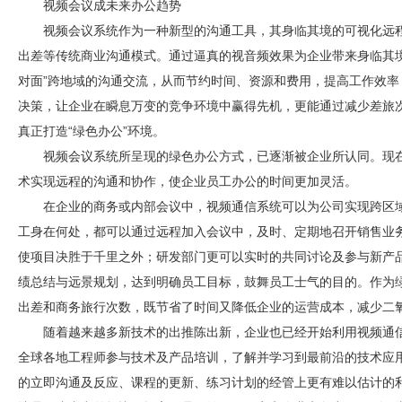
视频会议成未来办公趋势
视频会议系统作为一种新型的沟通工具，其身临其境的可视化远程交
出差等传统商业沟通模式。通过逼真的视音频效果为企业带来身临其
对面”跨地域的沟通交流，从而节约时间、资源和费用，提高工作效
决策，让企业在瞬息万变的竞争环境中赢得先机，更能通过减少差旅
真正打造“绿色办公”环境。
视频会议系统所呈现的绿色办公方式，已逐渐被企业所认同。现
术实现远程的沟通和协作，使企业员工办公的时间更加灵活。
在企业的商务或内部会议中，视频通信系统可以为公司实现跨区
工身在何处，都可以通过远程加入会议中，及时、定期地召开销售业
使项目决胜于千里之外；研发部门更可以实时的共同讨论及参与新产
绩总结与远景规划，达到明确员工目标，鼓舞员工士气的目的。作为
出差和商务旅行次数，既节省了时间又降低企业的运营成本，减少二
随着越来越多新技术的出推陈出新，企业也已经开始利用视频通
全球各地工程师参与技术及产品培训，了解并学习到最前沿的技术应
的立即沟通及反应、课程的更新、练习计划的经管上更有难以估计的