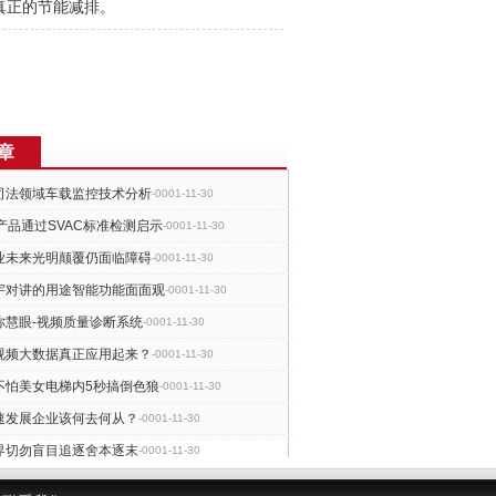
真正的节能减排。
章
司法领域车载监控技术分析
-0001-11-30
产品通过SVAC标准检测启示
-0001-11-30
业未来光明颠覆仍面临障碍
-0001-11-30
宇对讲的用途智能功能面面观
-0001-11-30
你慧眼-视频质量诊断系统
-0001-11-30
视频大数据真正应用起来？
-0001-11-30
不怕美女电梯内5秒搞倒色狼
-0001-11-30
速发展企业该何去何从？
-0001-11-30
界切勿盲目追逐舍本逐末
-0001-11-30
对冰冷的工业化监控说NO
-0001-11-30