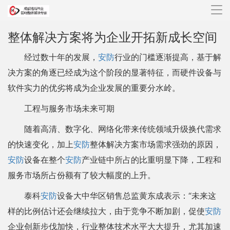
导
航
整体解决方案将为企业开拓新成长空间
经过数十年的发展，
安防
行业的门槛逐渐提高，基于解
决方案的角逐已经成为这个阶段的显著特征，而硬件设备与
软件实力的优劣将成为企业发展的重要分水岭。
工程与服务市场未来可期
随着高清、数字化、网络化带来传统领域升级换代需求
的快速变化，加上
安防
整体解决方案市场需求强劲的原因，
安防
设备在整个
安防
产业链中所占的比重明显下降，工程和
服务市场所占份额有了较大幅度的上升。
泰科
安防
设备大中华区销售总监黄东成表示：“未来这
样的比例估计还会继续拉大，由于竞争不断加剧，促使
安防
企业创新步伐加快，行业整体技术水平大大提升，尤其加速