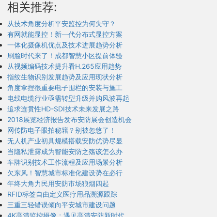
相关推荐:
从技术角度分析平安监控为何失守？
有网就能显控！新一代分布式显控方案
一体化摄像机优点及技术进展趋势分析
刷脸时代来了！成都智慧小区提前体验
从视频编码技术提升看H.265应用趋势
指纹生物识别发展趋势及应用现状分析
角度拿捏很重要电子围栏的安装与施工
电线电缆行业亟需转型升级并购风波再起
追求连贯性HD-SDI技术未来发展之路
2018展览经济报告发布安防展会创造机会
网传防电子眼拍秘籍？别被忽悠了！
无人机产业初具规模搭载安防优势尽显
当隐私泄露成为智能安防之殇该怎么办
车牌识别技术工作流程及应用场景分析
欠东风！智慧城市标准化建设势在必行
年终大角力民用安防市场狼烟四起
RFID标签自由定义医疗用品溯源跟踪
三重三轻错误倾向平安城市建设问题
4K高清监控摄像：遇见高清安防新时代