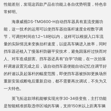
性能差别，发现这四款产品在功能上各自优势明显，特色非
常鲜明。
海康威视DS-TMG600-H自动挡车器具有直流变频功
能，这一技术的运用可以使挡车器抬落杆速度全程数字调
节，可调控时间在1.2~1.8秒以内，这样可以根据入口车流
量的实际情况来变换抬杆速度，以提高车辆进入效率，同时
挡车器还植入了慢落杆防砸平安技术，避免因落杆过快而对
人、对车造成损害。挡车器还具有“自学”功能，在一次抬落
杆调速设置完成之后，该自动挡车器便能自动记忆住调节好
的杆速以及起落杆的幅度范围，即便挡车器被拆卸更换场所
重新安装或断电后重新启动，都不需要再次调试，不失为又
一大特色。
英飞拓这款球机能够实现光学30-34倍变焦，主打功能
是智能精准抓取违停区域的车辆，支持150米以上距离车辆