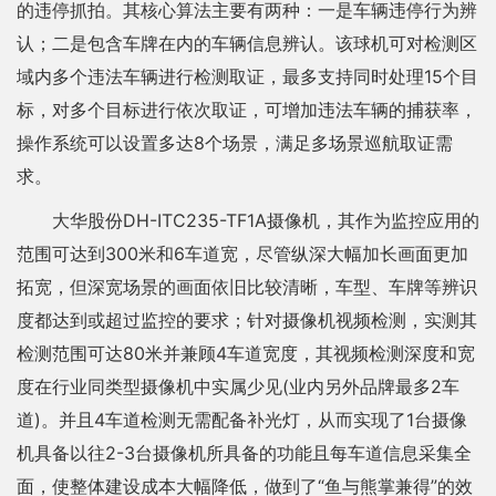
的违停抓拍。其核心算法主要有两种：一是车辆违停行为辨
认；二是包含车牌在内的车辆信息辨认。该球机可对检测区
域内多个违法车辆进行检测取证，最多支持同时处理15个目
标，对多个目标进行依次取证，可增加违法车辆的捕获率，
操作系统可以设置多达8个场景，满足多场景巡航取证需
求。
大华股份DH-ITC235-TF1A摄像机，其作为监控应用的
范围可达到300米和6车道宽，尽管纵深大幅加长画面更加
拓宽，但深宽场景的画面依旧比较清晰，车型、车牌等辨识
度都达到或超过监控的要求；针对摄像机视频检测，实测其
检测范围可达80米并兼顾4车道宽度，其视频检测深度和宽
度在行业同类型摄像机中实属少见(业内另外品牌最多2车
道)。并且4车道检测无需配备补光灯，从而实现了1台摄像
机具备以往2-3台摄像机所具备的功能且每车道信息采集全
面，使整体建设成本大幅降低，做到了“鱼与熊掌兼得”的效