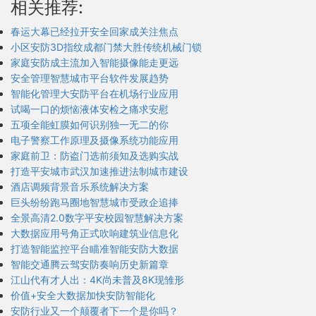
相关推荐:
春运大幕已经拉开安全回家成关注焦点
小区安防3D指纹成都门禁大胜传统机械门锁
家庭安防成主流加入智能摄像能走更远
安全管理智慧城市平台软件发展趋势
智能化管理大安防平台在机场行业应用
试喝一口的烦恼液体安检之痛求安慰
五项全能虹膜如何识别独一无二的你
电子警察工作原理及摄像系统功能应用
家庭前卫：防盗门选前须知及选购实战
打造平安城市武汉加速推进法制城市建设
酒店调频背景音乐系统解决方案
巨头纷纷跑马圈地智慧城市受政企追捧
全景高清2.0数字平安校园智慧解决方案
大数据应用号角正式吹响建筑业信息化
打造智能监控平台瞄准智能安防大数据
智能交通腾云驾安防奏响历史新篇章
江山代有才人出：4K尚未普及8K现雏形
价值+安全大数据加快安防智能化
安防行业又一个颠覆者下一个是你吗？