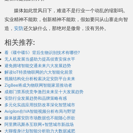
媒体如此世风日下，难道不是行业一个动乱的缩影吗。
实业精神不能欺，创新精神不能欺，假如要问从山寨走向智
造，
安防
还欠缺什么，那绝对是傲骨，没有另外。
相关推荐:
看《碟中碟5》背后生物识别技术有哪些?
无人机发展当盛助力提高侦查安保水平
避免拥堵智能交通未来六大发展趋势
解读IoT特质物联网的六大智能化前景
视频结构化分析检索决定安防平台未来
ZigBee将成为物联网智能家居推动者
成都门禁系统竞争激烈未来呈十大发展趋势
安防行业发展趋势和品牌策略有感
多元化实战应用技防改革深化智慧城市
Avigilon在IVA智能视频分析布局与野望
媒体披露安防市场数据也不能随心所欲
阿里腾讯厮杀互联网+智慧城市新战场
大聊瘦身计划智能分析助力大数据减肥