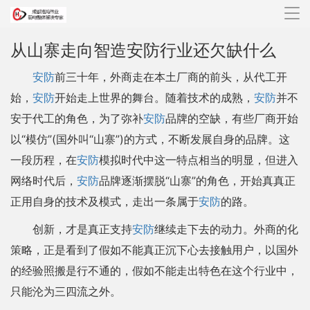
导
航
从山寨走向智造安防行业还欠缺什么
安防
前三十年，外商走在本土厂商的前头，从代工开
始，
安防
开始走上世界的舞台。随着技术的成熟，
安防
并不
安于代工的角色，为了弥补
安防
品牌的空缺，有些厂商开始
以“模仿”(国外叫“山寨”)的方式，不断发展自身的品牌。这
一段历程，在
安防
模拟时代中这一特点相当的明显，但进入
网络时代后，
安防
品牌逐渐摆脱“山寨”的角色，开始真真正
正用自身的技术及模式，走出一条属于
安防
的路。
创新，才是真正支持
安防
继续走下去的动力。外商的化
策略，正是看到了假如不能真正沉下心去接触用户，以国外
的经验照搬是行不通的，假如不能走出特色在这个行业中，
只能沦为三四流之外。