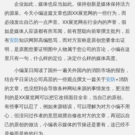
企业如此，媒体也应当如此。保持创新是媒体保持活力
的源泉。今天小编这篇文章也因XX展览网的一些行为，而
必须发出自己的一点声音。XX展览网在行业内的声誉，假
如是媒体人应该都有所耳闻，前有慧聪向前辈撰文批判，后
有
安防
知识网郭高编怒骂，而对方宣称是原创您要拿出证
明，是原图您要证明图中人物属于您公司的言论，小编在这
里只有一句，什么样的定位，决定什么样的媒体高度。
小编某日阅读了国外一遍关外国内的消防市场的报告，
结合平日采访公司高层的一些观点撰文一篇关于
安防
+消防
的文章，也没想到会导致各种网站来源的事情发生，更没想
到的是XX展览网可以把它改得面目全非，当自己的原创。
有些事可以忍了，例如来源错误，可以理解为对方小编不用
心，但没问过作者的意思就擅自修改对方的文章，再冠以自
己的原创的做法，小编表示媒体的节操还是要有，这已经不
是偷而是抢的行为。