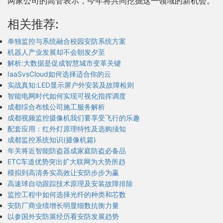
两家公司的高管表示，今年将共同挖掘这一领域的新机会。
相关推荐:
单独监控与系统融合校园安防系统方案
机器人产业发展却不会朝发夕至
解析:大数据是促成智慧城市变革关键
IaaSvsCloud如何选择适合你的云
实战真知:LED显示屏户外安装及故障检则
智能电网时代如何实现可视化指挥调度
成都综合布线公司施工服务解析
成都视频监控摄像机我们要享受飞行的乐趣
配套应用：红外灯原理特性及选购须知
成都监控系统知识(摄像机篇)
年关将近智能防盗器成家庭防盗必备品
ETC车道优势突出扩大联网为大势所趋
模拟到高清务实高效让安防步步为赢
高速球自动跟踪技术原理及安装故障排除
监控工程中如何选择光纤的种类和芯数
安防厂商业绩增长明显细数抗衡力量
以参国外安防展经历看安防发展趋势