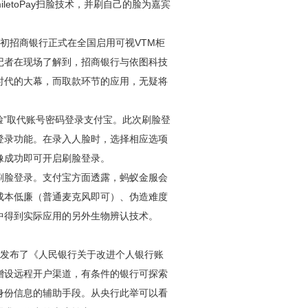
iletoPay扫脸技术，并刷自己的脸为嘉宾
月初招商银行正式在全国启用可视VTM柜
记者在现场了解到，招商银行与依图科技
时代的大幕，而取款环节的应用，无疑将
刷脸”取代账号密码登录支付宝。此次刷脸登
登录功能。在录入人脸时，选择相应选项
像成功即可开启刷脸登录。
刷脸登录。支付宝方面透露，蚂蚁金服会
成本低廉（普通麦克风即可）、伪造难度
中得到实际应用的另外生物辨认技术。
银行发布了《人民银行关于改进个人银行账
增设远程开户渠道，有条件的银行可探索
身份信息的辅助手段。从央行此举可以看