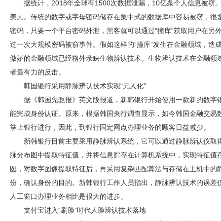
据统计，2018年全球有1500次数据泄漏，10亿条个人信息被窃
美元。传统的数字或字母密码储存在集中式的数据库中容易被窃，很
密码，只要一个平台密码外泄，黑客就可以通过“撞库”获取用户在另外平
过一次大规模密码被窃事件。假如这样的“撞库”发生在金融领域，造
傲娇的金融领域已经格外亲睐生物辨认技术。生物辨认技术在金融领
者最有力的反击。
韩国银行采用静脉辨认技术实现“无人化”
据《韩国先驱报》英文版报道，新韩银行开始使用一款新的数字
能完成身份认证。原来，根据韩国央行调查显示，如今韩国金融交易数
掌上银行进行，因此，到银行固定网点办理业务的顾客日益减少。
新韩银行目前主要采用静脉辨认系统，它可以通过静脉辨认仪取
脉分布图中提取特征值，并将信息贮存在计算机系统中，实现特征值
图，对数字图像提取特征后，再采用复杂匹配算法与存储在主机中的
份，确认身份的目的。新韩银行工作人员指出，静脉辨认技术的误差仅为
人工窗口办理业务相比是很大的进步。
支付宝进入“刷脸”时代人脸辨认技术落地