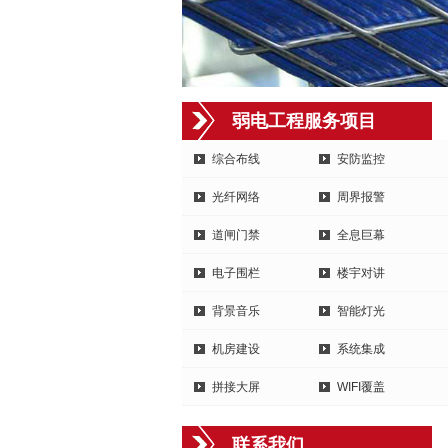
弱电工程服务项目
综合布线
安防监控
光纤网络
周界报警
道闸门禁
全息巨幕
电子围栏
楼宇对讲
背景音乐
智能灯光
机房建设
系统集成
拼接大屏
WIFI覆盖
联系我们