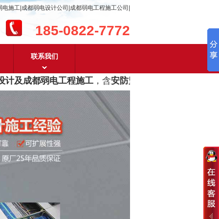
弱电施工|成都弱电设计公司|成都弱电工程施工公司|
185-0822-7772
联系我们
计及成都弱电工程施工
，含
安防监控，系统集成，综合布