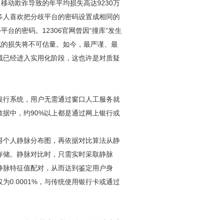
。移动欺诈导致的年平均损失高达9230万
多人喜欢把分歧平台的密码设置成相同的
台的密码。12306官网曾因“撞库”发生
成的损失将不可估量。如今，最严谨、最
域已经进入实用化阶段，这也许是对质疑
银行系统，用户无需通过窗口人工服务就
据中，约90%以上都是通过网上银行或
得个人静脉分布图，再依据对比算法从静
存储。静脉对比时，只需实时采取静脉
静脉特征值配对，从而达到鉴定用户身
0.0001%，与传统使用银行卡或通过