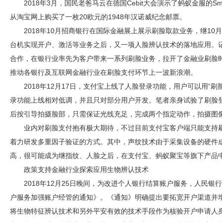
2018年3月，国民老爸马云在德国Cebit大会演示了蚂蚁金服的Sm
从淘宝网上购买了一枚20欧元的1948年汉诺威纪念邮票。
2018年10月招商银行在国际金融展上展示刷脸取款业务，继10
台机实现开户、激活等业务之后，又一项人脸辨认技术的落地应用。
合作，在银行业率先为客户带来一系列刷脸业务，拉开了金融业刷脸
推动各银行及互联网金融行业在刷脸支付环节上一波新浪潮。
2018年12月17日，支付宝上线了人脸登录功能，用户可以用“
录功能上线相对低调，并且只对部分用户开发。笔者亲身试验了刷脸
后按引导拍摄脸部，只需保证光线充足，完成两个指定动作，拍摄图
业内对刷脸支付抱有极大期待，不过目前支付宝客户端只能支持
着力研发多重因子验证的方式。其中，声纹技术由于采集设备的硬件
高，很可能成为继指纹、人脸之后，在支付宝、蚂蚁聚宝等旗下产品
政策支持金融行业探索应用生物辨认技术
2018年12月25日晚间，为改进个人银行结算账户服务，人民
户服务加强账户经管的通知》。《通知》明确提出要拓宽开户渠道并
将生物特征辨认技术和另外平安有效的技术手段作为核验开户申请人