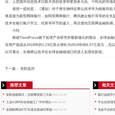
出，上层面对信息技术日新月异的改变和更加多元化、个性化的市场
值得一提的是，《通知》对于将生物特征辨认技术作为核验存款
将直接为新型网络银行，如阿里网商银行、腾讯微众银行等等的生长
技术在银行账户开立、结算等环节的渗入，再次搅动互联网金融热潮
小结
根据TrendForce旗下拓墣产业研究所最新做出的预估，全球
应用产值或从2018年的1.23亿美元增长为2019年的6.57亿美元
以可看出，生物辨认技术在全球金融领域已经进入实用化阶段。
下一篇：
安防监控
推荐文章
相关文
安防创新模式：互联网安防三大应
银行远程开
-0001-11-30
工业4.0RFID在智能工厂中作用分
平台化管理
-0001-11-30
全国联网后ETC车道交易成功率提
无处不在的
-0001-11-30