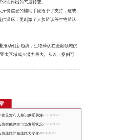
需求而作出的态度转变。
人身份信息的辅助手段给予了支持，这或
提供温床，更刺激了人脸辨认等生物辨认
。
金融业推动创新趋势，生物辨认在金融领域的
，尤以亚太区域成长潜力最大。从以上案例可
章
户意见发布人脸识别受关注
-0001-11-30
安防智能终端市场发展状况
-0001-11-30
安防线缆同轴线缆大变化
-0001-11-30