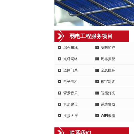
弱电工程服务项目
综合布线
安防监控
光纤网络
周界报警
道闸门禁
全息巨幕
电子围栏
楼宇对讲
背景音乐
智能灯光
机房建设
系统集成
拼接大屏
WIFI覆盖
联系我们