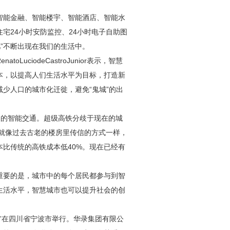
智能金融、智能楼宇、智能酒店、智能水
宅24小时
安防
监控、24小时电子自助图
儿”不断出现在我们的生活中。
ciodeCastroJunior表示，智慧
本，以提高人们生活水平为目标，打造新
少人口的城市化迁徙，避免“鬼城”的出
智慧城市中的智能交通。超级高铁分歧于现在的城
，就像过去古老的楼房里传信的方式一样，
比传统的高铁成本低40%。现在已经有
重要的是，城市中的每个居民都参与到智
生活水平，智慧城市也可以提升社会的创
18”在四川省宁波市举行。华录集团有限公