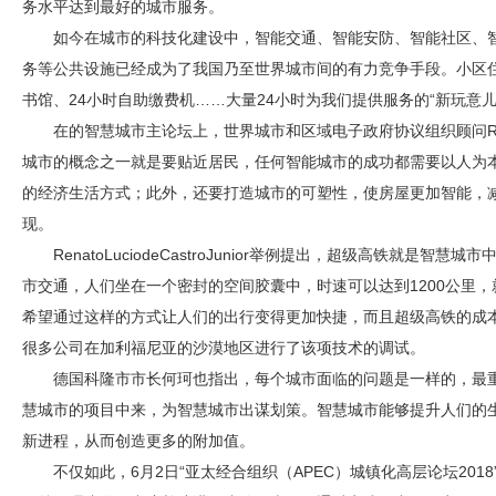
务水平达到最好的城市服务。
如今在城市的科技化建设中，智能交通、智能
安防
、智能社区、
务等公共设施已经成为了我国乃至世界城市间的有力竞争手段。小区住
书馆、24小时自助缴费机……大量24小时为我们提供服务的“新玩意
在的智慧城市主论坛上，世界城市和区域电子政府协议组织顾问RenatoLu
城市的概念之一就是要贴近居民，任何智能城市的成功都需要以人为
的经济生活方式；此外，还要打造城市的可塑性，使房屋更加智能，减
现。
RenatoLuciodeCastroJunior举例提出，超级高铁就是
市交通，人们坐在一个密封的空间胶囊中，时速可以达到1200公里
希望通过这样的方式让人们的出行变得更加快捷，而且超级高铁的成本
很多公司在加利福尼亚的沙漠地区进行了该项技术的调试。
德国科隆市市长何珂也指出，每个城市面临的问题是一样的，最
慧城市的项目中来，为智慧城市出谋划策。智慧城市能够提升人们的
新进程，从而创造更多的附加值。
不仅如此，6月2日“亚太经合组织（APEC）城镇化高层论坛20