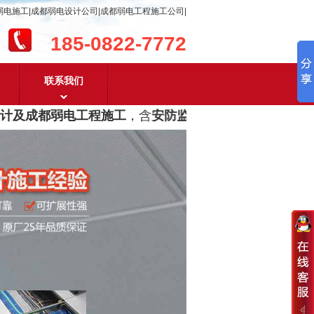
弱电施工|成都弱电设计公司|成都弱电工程施工公司|
185-0822-7772
联系我们
及成都弱电工程施工
，含
安防监控，系统集成，综合布线