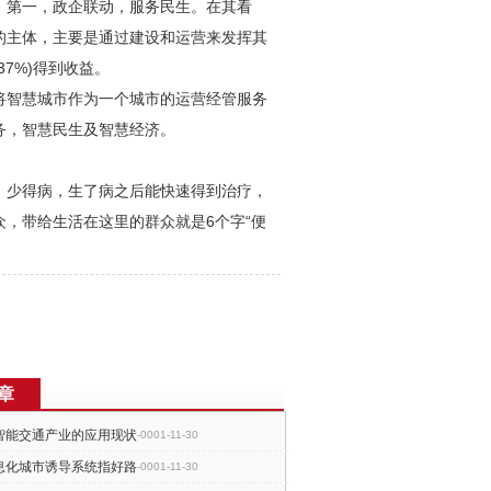
。第一，政企联动，服务民生。在其看
的主体，主要是通过建设和运营来发挥其
37%)得到收益。
将智慧城市作为一个城市的运营经管服务
务，智慧民生及智慧经济。
、少得病，生了病之后能快速得到治疗，
，带给生活在这里的群众就是6个字“便
章
智能交通产业的应用现状
-0001-11-30
息化城市诱导系统指好路
-0001-11-30