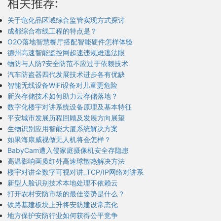
相关推荐:
关于危化品区域综合监管实现方式探讨
成都综合布线工程的特点是？
O2O落地智慧餐厅搭配智能硬件怎样体验
德州高速智能监控网超速违规难逃法眼
物防与人防?安全防范不应过于依赖技术
汽车防盗器四代发展技术进步各有优缺
智能无线设备WiFi设备对儿童更危险
新兴存储技术如何助力云存储落地？
数字化楼宇对讲系统设备原理及基本特征
平安城市发展历程回顾及发展方向展望
生物识别应用智能大厦系统解决方案
如果海康威视做无人机将会怎样？
BabyCam遭入侵家庭摄像机安全存隐患
高温影响画质红外高速球散热解决方法
楼宇对讲全数字可视对讲_TCP/IP网络对讲系
新型人脸识别技术本地处理不依赖云
打开农村安防市场的最佳姿势是什么？
铁路基建板块上升将安防建设常态化
地方保护安防行业如何获得公平竞争