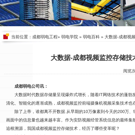
当前位置：
成都弱电工程
»
弱电学院
»
弱电百科
» 大数据-成都视
大数据-成都视频监控存储技
阅览
成都弱电公司讯：
大数据时代数据存储量呈现爆炸式增长，随着IT网络技术的蓬勃
清化、智能化的逐渐成熟，
成都视频监控
前端摄像机视频采集技术也
除了上帝，谁都离不开数据.从早期的10万像素到今天的200万、
画面中的信息量也越来越丰富。作为
安防
视频经管系统信息的最终集
追根溯源，我国
成都视频监控
存储技术，经历了哪些变革呢？