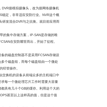
的，DVR接模拟摄像头，改为接网络摄像机
熟和稳定，非常适应
安防
行业。NVR这个概
头研发混合DVR与之抗衡。就目前应用而
早的集中存储方案，IP-SAN是存储的唯
FCSAN在
安防
耀世而出，开始了征程。
设备的磁盘控制器不是采用FCSAN存储设
分为多个磁盘组，而每个磁盘组由一个微处
组的经管操作。
个类似交换机的设备从前端众多的主机端口中
要求每一个微处理芯片工作时需要大容量
储都具有几十个GB的缓存。利用这个大的
00IOPS甚至以上这样高的值，但是这个值