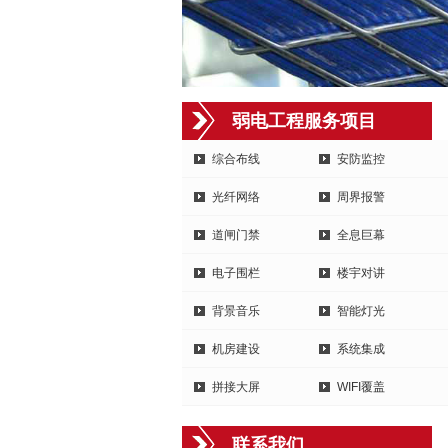
弱电工程服务项目
综合布线
安防监控
光纤网络
周界报警
道闸门禁
全息巨幕
电子围栏
楼宇对讲
背景音乐
智能灯光
机房建设
系统集成
拼接大屏
WIFI覆盖
联系我们