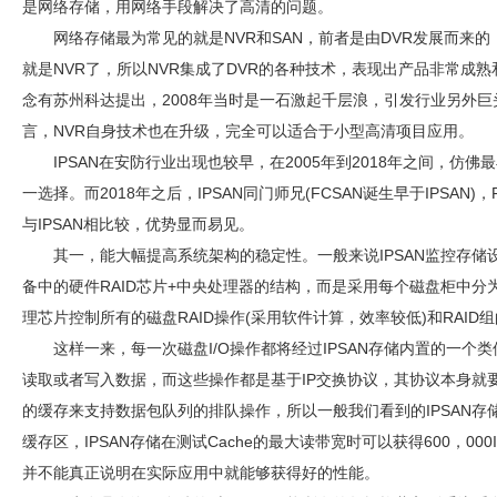
是网络存储，用网络手段解决了高清的问题。
网络存储最为常见的就是NVR和SAN，前者是由DVR发展而来
就是NVR了，所以NVR集成了DVR的各种技术，表现出产品非常成
念有苏州科达提出，2008年当时是一石激起千层浪，引发行业另外巨
言，NVR自身技术也在升级，完全可以适合于小型高清项目应用。
IPSAN在
安防
行业出现也较早，在2005年到2018年之间，仿佛最
一选择。而2018年之后，IPSAN同门师兄(FCSAN诞生早于IPSAN)，
与IPSAN相比较，优势显而易见。
其一，能大幅提高系统架构的稳定性。一般来说IPSAN监控存储
备中的硬件RAID芯片+中央处理器的结构，而是采用每个磁盘柜中
理芯片控制所有的磁盘RAID操作(采用软件计算，效率较低)和RAID
这样一来，每一次磁盘I/O操作都将经过IPSAN存储内置的一
读取或者写入数据，而这些操作都是基于IP交换协议，其协议本身就
的缓存来支持数据包队列的排队操作，所以一般我们看到的IPSAN存
缓存区，IPSAN存储在测试Cache的最大读带宽时可以获得600，0
并不能真正说明在实际应用中就能够获得好的性能。