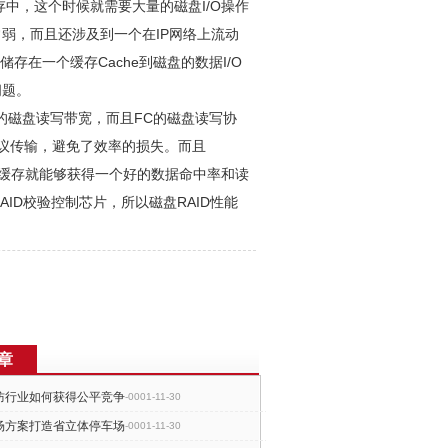
中，这个时候就需要大量的磁盘I/O操作
常弱，而且还涉及到一个在IP网络上流动
储存在一个缓存Cache到磁盘的数据I/O
问题。
的磁盘读写带宽，而且FC的磁盘读写协
协议传输，避免了效率的损失。而且
的缓存就能够获得一个好的数据命中率和读
ID校验控制芯片，所以磁盘RAID性能
章
防行业如何获得公平竞争
-0001-11-30
场方案打造省立体停车场
-0001-11-30