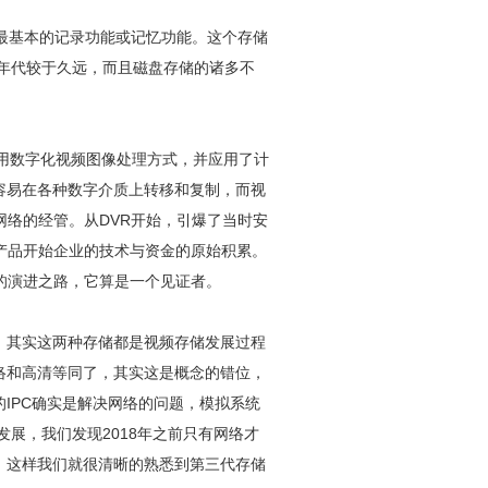
了最基本的记录功能或记忆功能。这个存储
于年代较于久远，而且磁盘存储的诸多不
采用数字化视频图像处理方式，并应用了计
容易在各种数字介质上转移和复制，而视
网络的经管。从DVR开始，引爆了当时
安
产品开始企业的技术与资金的原始积累。
的演进之路，它算是一个见证者。
储。其实这两种存储都是视频存储发展过程
络和高清等同了，其实这是概念的错位，
IPC确实是解决网络的问题，模拟系统
发展，我们发现2018年之前只有网络才
。这样我们就很清晰的熟悉到第三代存储