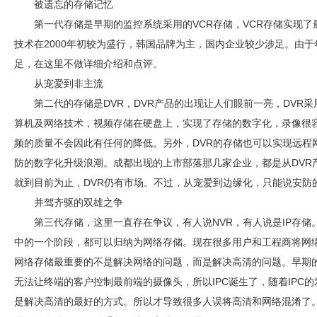
被遗忘的存储记忆
第一代存储是早期的监控系统采用的VCR存储，VCR存储实现
技术在2000年初较为盛行，韩国品牌为主，国内企业较少涉足。由
足，在这里不做详细介绍和点评。
从宠爱到非主流
第二代的存储是DVR，DVR产品的出现让人们眼前一亮，DVR
算机及网络技术，视频存储在硬盘上，实现了存储的数字化，录像很
频的质量不会因此有任何的降低。另外，DVR的存储也可以实现远程
防
的数字化升级浪潮。成都出现的上市部落那几家企业，都是从DVR
就到目前为止，DVR仍有市场。不过，从宠爱到边缘化，只能说
安防
并驾齐驱的双雄之争
第三代存储，这里一直存在争议，有人说NVR，有人说是IP存
中的一个阶段，都可以归纳为网络存储。现在很多用户和工程商将网
网络存储最重要的不是解决网络的问题，而是解决高清的问题。早期的
无法让终端的客户控制最前端的摄像头，所以IPC诞生了，随着IPC的
是解决高清的最好的方式。所以才导致很多人误将高清和网络混淆了