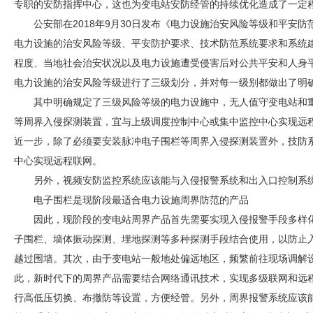
专职的
安防
指挥中心，这也为变电站
安防
经管的持续优化造成了一定
公安部在2018年9月30日发布《电力设施治安风险等级和平
安防
电力设施的治安风险等级、平
安防
护要求、技术防范系统要求和系统
程度、当地社会治安状况以及电力设施遭受侵害后对公共平安和人身
电力设施的治安风险等级进行了三级划分，并对每一级别都做出了明
其中明确规定了三级风险等级的电力设施中，无人值守变电站和
等周界入侵探测装置，宜与上级调度控制中心或集中监控中心实现远
近一步，除了必须要安装脉冲电子围栏等周界入侵探测装置外，技防
中心实现远程联网。
另外，视频
安防
监控系统应该能与入侵报警系统和出入口控制系
电子围栏是现阶段最适合电力设施周界防范的产品
因此，现阶段的变电站周界产品首先需要实现入侵报警手段多样
子围栏、墙体振动探测、埋地探测等多种探测手段结合使用，以防止
越过围墙。其次，由于变电站一般地处偏远地区，频繁前往现场调解
此，新时代下的周界产品需要结合网络通讯技术，实现多级联网和远
行高低压切换、布撤防等设置，方便经管。另外，周界报警系统应该