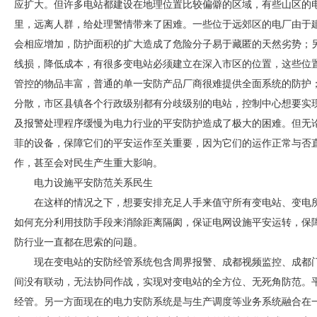
应扩大。但许多电站都建设在地理位置比较偏僻的区域，有些山区的
里，远离人群，给处理警情带来了困难。一些位于远郊区的电厂由于
会相应增加，防护面积的扩大造成了危险分子易于藏匿的天然劣势；
线损，降低成本，有很多变电站必须建立在深入市区的位置，这些位
管控的物品丰富，普通的单一
安防
产品厂商很难提供全面系统的防护
分散，市区县镇各个行政级别都有分歧级别的电站，控制中心想要实
及报警处理程序缓慢为电力行业的平
安防
护造成了极大的困难。但无
菲的设备，保障它们的平安运作至关重要，因为它们的运作正常与否
作，甚至会对民生产生重大影响。
电力设施平
安防
范关系民生
在这样的情况之下，想要安排充足人手来值守所有变电站、变电
如何充分利用技防手段来消除距离隔阂，保证电网设施平安运转，保
防
行业一直都在思索的问题。
现在变电站的
安防
经管系统包含周界报警、
成都视频监控
、成都
间没有联动，无法协同作战，实现对变电站的全方位、无死角防范。
经管。另一方面现在的电力
安防
系统是与生产调度等业务系统融合在