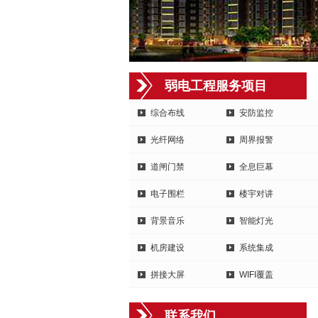
弱电工程服务项目
综合布线
安防监控
光纤网络
周界报警
道闸门禁
全息巨幕
电子围栏
楼宇对讲
背景音乐
智能灯光
机房建设
系统集成
拼接大屏
WIFI覆盖
联系我们