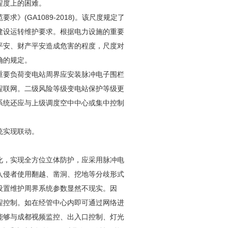
程度上的困难。
范要求》(GA1089-2018)。该尺度规定了
建设运转维护要求。根据电力设施的重要
平安、财产平安造成危害的程度，尺度对
确的规定。
重要负荷变电站周界应安装脉冲电子围栏
程联网。二级风险等级变电站保护等级更
系统还应与上级调度空中中心或集中控制
统实现联动。
化，实现全方位立体防护，应采用脉冲电
入侵者使用翻越、凿洞、挖地等分歧形式
设置维护周界系统参数显然不现实。因
程控制。如在经管中心内即可通过网络进
能够与
成都视频监控
、出入口控制、灯光