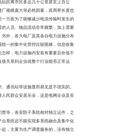
电站距离市区多达几十公里甚至上百公
建厂规模庞大等必然因素，其周界长度也
另一方面为了能够减少电流传输时发生的
置的人员、物品流动非常频繁，加上需要
；另外，各大电厂及其各自电力设施分布
现统一的集中化管控比较困难，信息收集
论怎样，电力设施内安装有重要且价值不
直接关系到企业或整个行业能否正常运
所、通讯站等设施显而易见是不现实的。
障人民群众安居乐业，这是电网企业及
安
门禁
等，各
安防
子系统相对独立运作，之
平台系统还不能实现多系统融合及集中化
一起，主要为生产调度服务的，没有独立