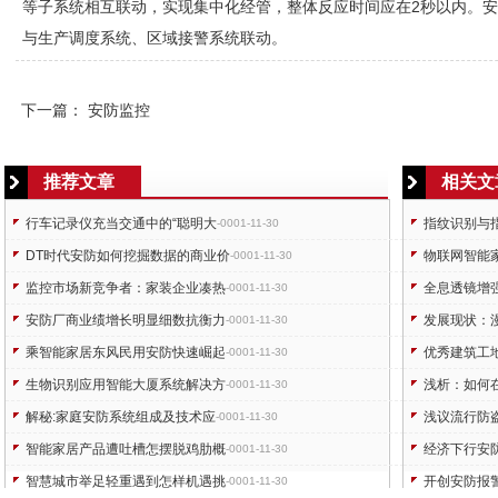
等子系统相互联动，实现集中化经管，整体反应时间应在2秒以内。
安
与生产调度系统、区域接警系统联动。
下一篇：
安防监控
推荐文章
相关文
行车记录仪充当交通中的“聪明大
指纹识别与
-0001-11-30
DT时代安防如何挖掘数据的商业价
物联网智能
-0001-11-30
监控市场新竞争者：家装企业凑热
全息透镜增
-0001-11-30
安防厂商业绩增长明显细数抗衡力
发展现状：
-0001-11-30
乘智能家居东风民用安防快速崛起
优秀建筑工
-0001-11-30
生物识别应用智能大厦系统解决方
浅析：如何
-0001-11-30
解秘:家庭安防系统组成及技术应
浅议流行防
-0001-11-30
智能家居产品遭吐槽怎摆脱鸡肋概
经济下行安
-0001-11-30
智慧城市举足轻重遇到怎样机遇挑
开创安防报
-0001-11-30