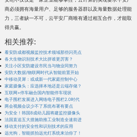
商必须拥有海量用户、足够的服务器群以及海量数据处理能
力，三者缺一不可，云平安厂商唯有通过相互合作，才能取
得共赢。
相关推荐:
看安防成都视频监控技术领域那些闪亮点
各大生物识别技术大比拼谁更厉害？
关注小区安防建设市民当与物业同努力
安防大数据/物联网时代从智能前置开始
中移动灵犀：或成新一代家庭控制中心
家庭摄像头：应选择本地还是云端存储？
互联网+停车融合国内智能停车现状
电子围栏发展进入网络电子围栏2.0时代
两会视频会议少不了系统布署有要点
为安全！韩国8成幼儿园将建监控摄像头
法国直追五大措施助推工业制造全速前进
移动支付的安全性和识别技术的应用
远光狗，智能抓拍远光灯系统来治你了！