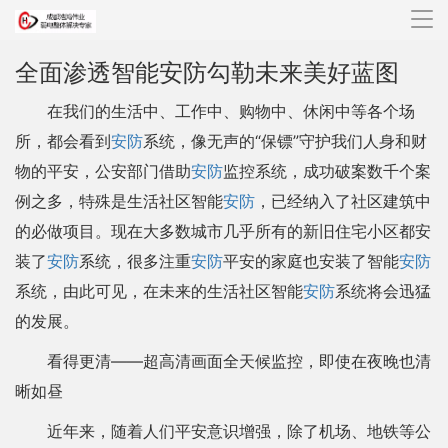
导
航
全面渗透智能安防勾勒未来美好蓝图
在我们的生活中、工作中、购物中、休闲中等各个场
所，都会看到
安防
系统，像无声的“保镖”守护我们人身和财
物的平安，公安部门借助
安防
监控系统，成功破案数千个案
例之多，特殊是生活社区智能
安防
，已经纳入了社区建筑中
的必做项目。现在大多数城市几乎所有的新旧住宅小区都安
装了
安防
系统，很多注重
安防
平安的家庭也安装了智能
安防
系统，由此可见，在未来的生活社区智能
安防
系统将会迅猛
的发展。
看得更清——超高清画面全天候监控，即使在夜晚也清
晰如昼
近年来，随着人们平安意识增强，除了机场、地铁等公