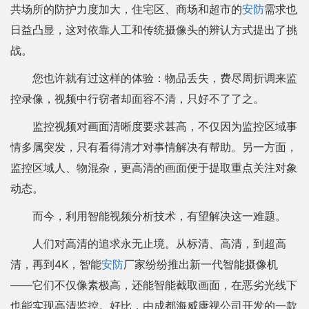
共场所的防护力度加大，住宅区、商场和超市的
安防
需求也
日益凸显，这对依靠人工和传统摄像头的辨认方式提出了挑
战。
您也许就有过这样的体验：物品丢失，费尽周折调来监
控录像，视频中行窃者却面容不清，只好不了了之。
监控视频对画面清晰度要求甚高，不仅因为监控区域事
情多属突发，只有看得清才对事情解决有帮助。另一方面，
监控区域人、物混杂，更高清的画面便于提取重点关注对象
动态。
而今，利用智能视频分析技术，有望解决这一难题。
人们对高清的追求永无止境。从标清、高清，到超高
清，再到4K，智能
安防
厂家纷纷推出新一代智能摄像机
——它们不仅像素极高，还能智能截取画面，在恶劣光线下
也能实现高清监控。好比，由成都海威康视公司开发的一款