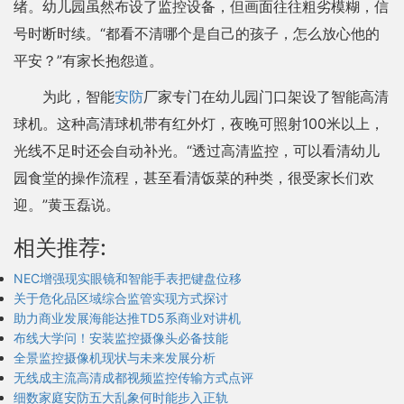
绪。幼儿园虽然布设了监控设备，但画面往往粗劣模糊，信
号时断时续。“都看不清哪个是自己的孩子，怎么放心他的
平安？”有家长抱怨道。
为此，智能
安防
厂家专门在幼儿园门口架设了智能高清
球机。这种高清球机带有红外灯，夜晚可照射100米以上，
光线不足时还会自动补光。“透过高清监控，可以看清幼儿
园食堂的操作流程，甚至看清饭菜的种类，很受家长们欢
迎。”黄玉磊说。
相关推荐:
NEC增强现实眼镜和智能手表把键盘位移
关于危化品区域综合监管实现方式探讨
助力商业发展海能达推TD5系商业对讲机
布线大学问！安装监控摄像头必备技能
全景监控摄像机现状与未来发展分析
无线成主流高清成都视频监控传输方式点评
细数家庭安防五大乱象何时能步入正轨