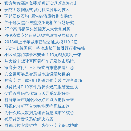
官方教你高速免费期间ETC通道该怎么走
安防大数据模式识别和深度学习技术
两起团伙案均1周告破猎鹰收到表扬信
关于镜头焦距与监控距离相关问题研究
27个高清摄像头监控万人大食堂厨房
PPP模式应如何激活智慧城市发展建设？
2018年上半年城市智能交通规模110.2亿
专访HID陈国康：移动成都门禁引领行业先锋
小区成都门禁卡不安全？10元5秒复制一张
从大货车驾驶盲区看行车记录仪市场推广
家庭安防衍生三种模式再难也要造生态
安全更可靠是智慧城市建设最终目的
居家安防：成都门禁磁力锁安装与注意事项
以奖代补9.19事件后餐饮燃气报警受重视
交通管理信息化城市诱导系统指好路
智能家居市场降温做好五点方把握未来
可视化分析平台为智能医疗系统加速
为什么说大数据是建设智慧城市的核心
餐厅背景音乐系统解决方案
成都监控安装维护：为创业安全保驾护航