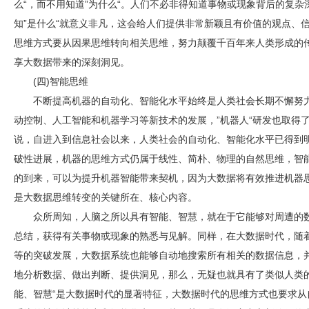
么“，而不用知道”为什么“。人们不必非得知道事物或现象背后的复
知”是什么“就意义非凡，这会给人们提供非常新颖且有价值的观点、
思维方式要从因果思维转向相关思维，努力颠覆千百年来人类形成的
享大数据带来的深刻洞见。
(四)智能思维
不断提高机器的自动化、智能化水平始终是人类社会长期不懈努
动控制、人工智能和机器学习等新技术的发展，”机器人“研发也取得
说，自进入到信息社会以来，人类社会的自动化、智能化水平已得到
破性进展，机器的思维方式仍属于线性、简朴、物理的自然思维，智
的到来，可以为提升机器智能带来契机，因为大数据将有效推进机器
是大数据思维转变的关键所在、核心内容。
众所周知，人脑之所以具有智能、智慧，就在于它能够对周遭的
总结，获得有关事物或现象的熟悉与见解。同样，在大数据时代，随
等的突破发展，大数据系统也能够自动地搜索所有相关的数据信息，并
地分析数据、做出判断、提供洞见，那么，无疑也就具有了类似人类
能、智慧“是大数据时代的显著特征，大数据时代的思维方式也要求