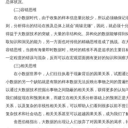
总体状况。
(二)容错思维
在小数据时代，由于收集的样本信息量比较少，所以必须确保记
则，分析得出的结论在推及总体上就会”南辕北辙“，因此，就必须十
得益于大数据技术的突破，大量的非结构化、异构化的数据能够得到
取知识和洞见的能力，另一方面也对传统的精确思维造成了挑战。在
容错思维，当拥有海量即时数据时，绝对的精准不再是追求的主要目
一定程度的错误与混杂，反而可以在宏观层面拥有更好的知识和洞察
(三)相关思维
在小数据世界中，人们往往执着于现象背后的因果关系，试图通
小数据的另一个缺陷就是有限的样本数据无法反映出事物之间的普遍
以通过大数据技术挖掘出事物之间隐蔽的相关关系，获得更多的认知
我们捕捉现在和预测未来，而建立在相关关系分析基础上的预测正是
关系，以及复杂的非线性相关关系，可以帮助人们看到很多以前不曾
复杂技术和社会动态，相关关系甚至可以超越因果关系，成为我们了
舍恩伯格指出，大数据的出现让人们放弃了对因果关系的渴求，