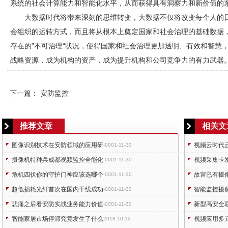
系统的社会计算能力和智能化水平，从而获得具有洞察力和新价值的东
大数据时代将带来深刻的思维转变，大数据不仅将改变每个人的
会组织的运转方式，而且将从根本上奠定国家和社会治理的基础数据
存在的”不可治理“状况，使得国家和社会治理更加透明、有效和智慧
战略资源，成为机构的资产，成为提升机构和公司竞争力的有力武器
下一篇：
安防监控
推荐文章
相关文
图像识别技术在安防领域的应用研
视频云时代
-0001-11-30
摄像机特种兵成都视频监控全能化
视频采集卡
-0001-11-30
危机四伏你的守护门神应该选哪个
故宫已有摄
-0001-11-30
超低损耗光纤首次在国内干线成功
智能监控摄
-0001-11-30
悲痛之后看安防实战业务能力价值
新型高安全
-0001-11-30
智能家居市场停滞究竟发生了什么
视频应用多
2018-10-12