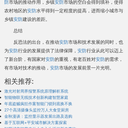
防
市场的推动作用，乡镇
安防
市场的空白会得到填补，使得
农村地区的
安防
水平得到一定程度的提高，进而缩小城市与
乡镇
安防
建设的差距。
总结
反恐法的出台，在推动
安防
市场和技术发展的同时，也
为
安防
行业的发展提供了法律保障，
安防
行业从此可以迈上
了新台阶，有国家对
安防
的重视，有老百姓对
安防
的需求，
有市场对技术的推动，
安防
市场的发展前景一片光明。
相关推荐:
激光对射周界报警系统原理解析系统
智能物联无线技术创新构建智慧家庭
年底盗贼疯狂作案智能门锁到底换不换
27个高清摄像头监控万人大食堂厨房
金秋漫谈：监控显示器发展出路及选购
基于互联网+平安城市解决方案探索