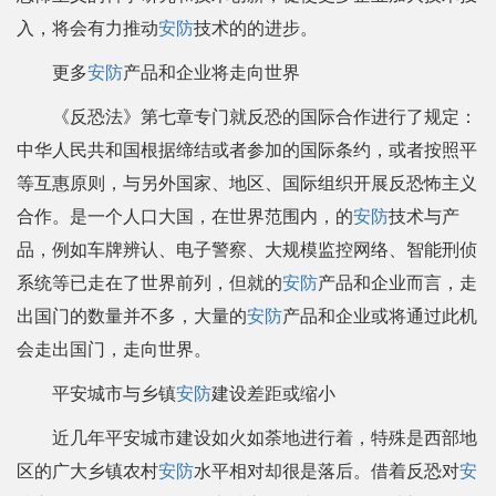
入，将会有力推动
安防
技术的的进步。
更多
安防
产品和企业将走向世界
《反恐法》第七章专门就反恐的国际合作进行了规定：
中华人民共和国根据缔结或者参加的国际条约，或者按照平
等互惠原则，与另外国家、地区、国际组织开展反恐怖主义
合作。是一个人口大国，在世界范围内，的
安防
技术与产
品，例如车牌辨认、电子警察、大规模监控网络、智能刑侦
系统等已走在了世界前列，但就的
安防
产品和企业而言，走
出国门的数量并不多，大量的
安防
产品和企业或将通过此机
会走出国门，走向世界。
平安城市与乡镇
安防
建设差距或缩小
近几年平安城市建设如火如荼地进行着，特殊是西部地
区的广大乡镇农村
安防
水平相对却很是落后。借着反恐对
安