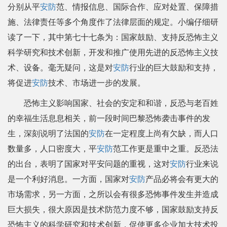
分别从平
安防
范、情报信息、国际合作、应对处置、保障措
施、法律责任等多个角度作了法律层面的规定。小编仔细研
读了一下，其中第七十七条为：国家鼓励、支持反恐怖主义
科学研究和技术创新，开发和推广使用先进的反恐怖主义技
术、设备。毫无疑问，这是对
安防
行业的巨大鼓励和支持，
将促进
安防
技术、市场进一步的发展。
恐怖主义影响国家、社会的安定和和谐，反恐与老百姓
的幸福生活息息相关，前一段时间巴黎恐怖袭击事件的发
生，深刻说明了法国的
安防
在一定程度上尚有欠缺，而人口
数量多，人口密度大，平
安防
范工作更是重中之重。反恐法
的出台，表明了国家对平安问题的重视，这对
安防
行业来说
是一个利好消息。一方面，国家对
安防
产品必将会有更大的
市场需求，另一方面，之所以会有很多恐怖事件发生并造成
巨大损失，很大原因是技术防范力度不够，国家鼓励支持反
恐怖主义的科学研究和技术创新，促使更多企业加大技术投