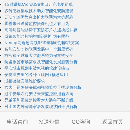
T3对讲机MicroUSB接口让充电更简单
多传感器集成技术助力智能化安防建设
ETC车道优势突出扩大联网为大势所趋
雾霾来袭透雾监控摄像机也大有可为
高清与智能趋势下安防芯片机遇挑战并存
成都智能监控的智能识别行为有哪些
Nedap高端超高频RFID车辆识别解决方案
智能安防：物联网发展中一个新里程碑
故宫建全球最大防盗系统力保文物安全
防盗报警市场需求及智能化发展趋势分析
平安城市规划中被忽视的软建设痛点
安防世界里的各种互联网+概念应用
成都监控安装维护要求
六大问题怎解决成都视频监控干扰现象分析
过平安年农村安防未来监控应用新方向
兄弟不和互装监控看对方装备不断升级
对比国内外智能家居发展现状附十股解析
电话咨询
发送短信
QQ咨询
返回首页