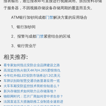
报表输出，通过报表即可直接进行视频调用。抓拍资料存储
于服务器，不因视频存储设备存储周期的覆盖而丢失。
ATM银行加钞间成都
门禁
解决方案的应用场合
1、银行加钞间
2、报警与成都
门禁
紧密结合的区域
3、银行营业厅
相关推荐:
看专家如何指点安防企业品牌建设之路
高清监控热火朝天4K与H.265爱恨情仇
今年红外线LED安防市场将达1.2亿美元
车牌识别助智慧交通功效显著应用一览
火车车厢安防监控技术简析你知道么？
新兴存储技术如何助力云存储落地？
物联网时代：芯片厂商如何变中求生存？
法国直追五大措施助推工业制造全速前进