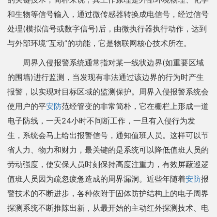
和生物等信号输入，通过微传感器转换成电信号，经过信号
处理(模拟信号或数字信号)后，由微执行器执行动作，达到
与外部环境“互动”的功能，它是物联网核心技术所在。
周界入侵报警系统通常指对某一线状边界(如重要区域
的围墙)进行监测，当发现有非法通过该边界的行为时产生
报警，以实现对目标区域的监测保护。周界入侵报警系统会
使用户的平
安防
范经管变的非常简朴，它在栅栏上形成一道
电子防线，一天24小时不间断工作，一旦有入侵行为发
生，系统会马上给出报警信号，通知值班人员。这样可以节
省人力、物力和财力，最关键的是系统可以降低值班人员的
劳动强度，使安保人员时刻保持高度注重力，有效屏蔽巡逻
值班人员因为疏忽疲惫造成的周界漏洞。近些年随着
安防
报
警技术的不断进步，各种依附于固体防护结构上的电子周界
探测系统不断推陈出新，从最开始的主动红外探测技术、电