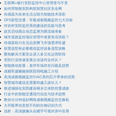
互联网+银行安防监控中心管理变与不变
如何用智能安防构筑智慧社区安全网
传感器为未来生活点睛为智能技术添彩
GPS新型交通：车载成都视频监控七大目标
对农村安防监控系统建设的实践与思考
故宫启动观众动态监测为限流做准备
城市道路监控项目管理中谁更有话语权？
传感器助力生活品质腾飞市场需求旺盛
按需选型有必要模拟监控设备选型攻略
聚焦解决方案安企进入多元化运营阶段
安防行业快速发展企业该何去何从？
智能推动发展：老停车场存在问题及趋势
成都军盛癫痫病医院弱电施工介绍
高清成都视频监控SVAC系列芯片带来的优势
智慧城市建设还需要跨越几道坎儿？
推进城镇化安防建设桐乡立体防控显成效
行走中的智能交通现代信息与技术趋势
教你分分钟选好网络成都视频监控交换机
大开眼界你意想不到的生物识别方式
浅析：高清摄像头在楼宇可视对讲中应用