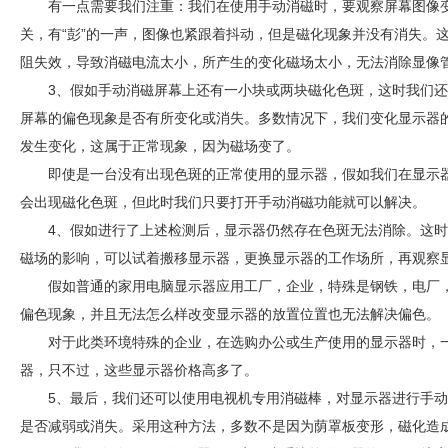
有一点需要我们注重：我们在使用手动消磁时，要观察屏幕图像
关，有“彭”的一声，图像也紧跟着抖动，但是磁化现象并没有消失。
阻失效，导致消磁电流太小，所产生的变化磁场太小，无法消除显像
3、假如手动消磁屏幕上还有一小块或两块磁化色斑，这时我们还
屏幕的偏色现象是否有所变化或消失。多数情况下，我们变化显示器
发生变化，这属于正常现象，因为磁场变了。
即使是一台没有出现色斑的正常使用的显示器，假如我们在显示
会出现磁化色斑，但此时我们只要打开手动消磁功能就可以解决。
4、假如进行了上述检测后，显示器仍然存在色斑无法消除。这
磁场的影响，可以试着搬移显示器，更换显示器的工作场所，再观察
假如普通的家用电脑显示器应用工厂，企业，特殊是钢铁，电厂
偏色现象，并且无法怎么样改变显示器的放置位置也无法解决偏色。
对于此类环境特殊的企业，在选购办公或生产使用的显示器时，
器，只不过，这些显示器价格高多了。
5、最后，我们还可以使用电视机专用消磁棒，对显示器进行手
是否减弱或消失。采用这种方法，多数不是因为荫罩板变形，磁化造