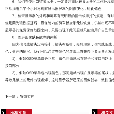
6、我们在使用CRT显示器，一定要注重比较显示器的工作环境
正常加电后半个小时再观察显示器屏幕的图像变化，磁化偏色。
7、检查显示器的外观和屏幕有无明显的撞击或摔打的痕迹。有
但是因为强烈振荡后，显像管内的荫罩板变形无法恢复，仍然出现不
显示器的免费保修范围之内，只要出现了此问题就只能由用户自己承
8、整屏图像缺色故障的判断
因为信号线插头没有接牢，插头有断针，短针现象，信号线断线
色，蓝色的情况。我们可以通过在偏色的屏幕上首先按下显示器面板上的
1)、假如OSD菜单颜色正常，偏色问题就出在显卡和接口电路
接口部分；
2)、假如OSD菜单也出现偏色，那问题就出现在显示器的尾板
导致尾板上的元件出现虚焊，这时显示器所还原的图像就会一致性偏
下一篇：
安防监控
推荐文章
相关文