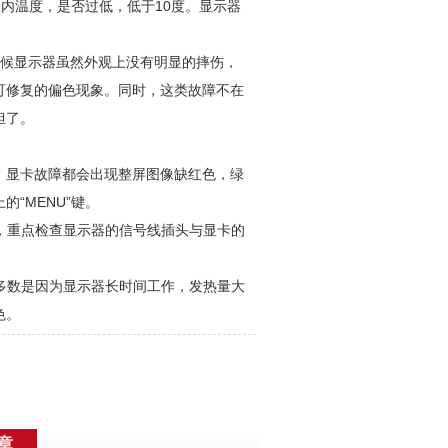
室内温度，是否过低，低于10度。显示器
时候显示器虽然外观上没有明显的摔伤，
可修复的偏色现象。同时，这类故障不在
担了。
，显卡故障都会出现整屏图像缺红色，绿
“MENU”键。
上，重点检查显示器的信号线插头与显卡的
，多数是因为显示器长时间工作，发热量大
色。
章