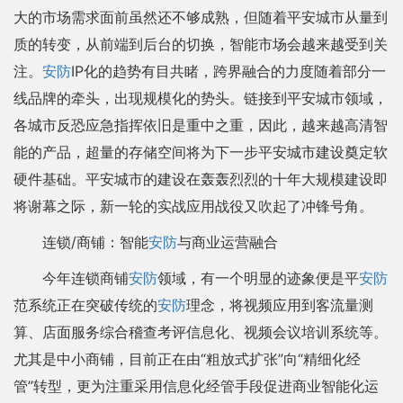
大的市场需求面前虽然还不够成熟，但随着平安城市从量到
质的转变，从前端到后台的切换，智能市场会越来越受到关
注。
安防
IP化的趋势有目共睹，跨界融合的力度随着部分一
线品牌的牵头，出现规模化的势头。链接到平安城市领域，
各城市反恐应急指挥依旧是重中之重，因此，越来越高清智
能的产品，超量的存储空间将为下一步平安城市建设奠定软
硬件基础。平安城市的建设在轰轰烈烈的十年大规模建设即
将谢幕之际，新一轮的实战应用战役又吹起了冲锋号角。
连锁/商铺：智能
安防
与商业运营融合
今年连锁商铺
安防
领域，有一个明显的迹象便是平
安防
范系统正在突破传统的
安防
理念，将视频应用到客流量测
算、店面服务综合稽查考评信息化、视频会议培训系统等。
尤其是中小商铺，目前正在由“粗放式扩张”向“精细化经
管”转型，更为注重采用信息化经管手段促进商业智能化运