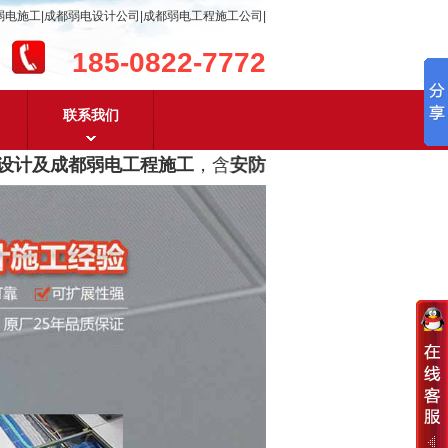
弱电施工|成都弱电设计公司|成都弱电工程施工公司|
185-0822-7772
联系我们
计及成都弱电工程施工
，含
安防监控，系统集成，综合布