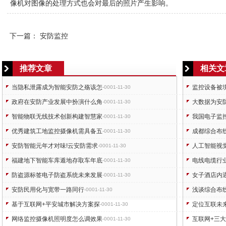
像机对图像的处理方式也会对最后的照片产生影响。
下一篇：
安防监控
推荐文章
相关文
当隐私泄露成为智能安防之殇该怎
监控设备被
-0001-11-30
政府在安防产业发展中扮演什么角
大数据为安
-0001-11-30
智能物联无线技术创新构建智慧家
我国电子监
-0001-11-30
优秀建筑工地监控摄像机需具备五
成都综合布
-0001-11-30
安防智能元年才对味!云安防需求
人工智能视
-0001-11-30
福建地下智能车库遁地存取车年底
电线电缆行
-0001-11-30
防盗源标签电子防盗系统未来发展
女子酒店内
-0001-11-30
安防民用化与宽带一路同行
浅谈综合布
-0001-11-30
基于互联网+平安城市解决方案探
定位互联未
-0001-11-30
网络监控摄像机照明度怎么调效果
互联网+三
-0001-11-30