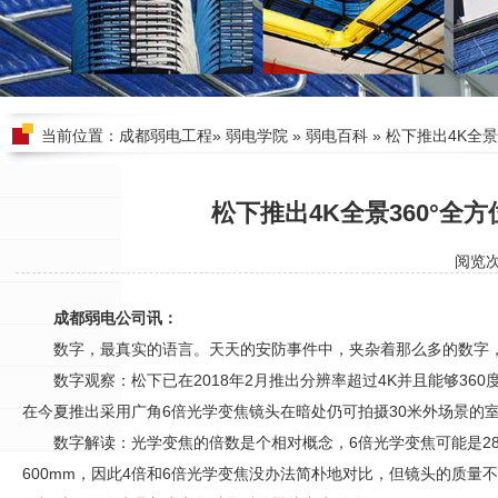
当前位置：
成都弱电工程
»
弱电学院
»
弱电百科
» 松下推出4K全景
松下推出4K全景360°全
阅览
成都弱电公司讯：
数字，最真实的语言。天天的
安防
事件中，夹杂着那么多的数字
数字观察：松下已在2018年2月推出分辨率超过4K并且能够36
在今夏推出采用广角6倍光学变焦镜头在暗处仍可拍摄30米外场景的室
数字解读：光学变焦的倍数是个相对概念，6倍光学变焦可能是28mm
600mm，因此4倍和6倍光学变焦没办法简朴地对比，但镜头的质量