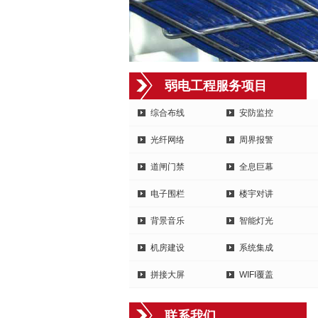
弱电工程服务项目
综合布线
安防监控
光纤网络
周界报警
道闸门禁
全息巨幕
电子围栏
楼宇对讲
背景音乐
智能灯光
机房建设
系统集成
拼接大屏
WIFI覆盖
联系我们