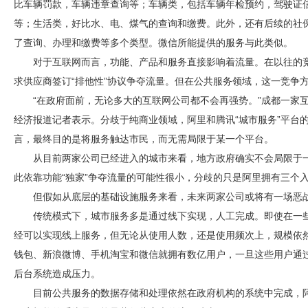
比车辆罚款，车辆违章查询等；车辆类，包括车辆年检预约，驾驶证
等；生活类，好比水、电、煤气的查询和缴费。此外，还有后续的社
了查询、办理和缴费等多个类型。微信所能提供的服务与此类似。
对于互联网而言，功能、产品和服务直接影响着流量。在以往的
求供应商签订“排他性”协议争夺流量。但在公共服务领域，这一竞争
“在政府面前，无论多大的互联网公司都不会再强势。”成都一家
经济报道记者表示。分歧于纯商业领域，阿里和腾讯“城市服务”平台
言，最终目的是将服务触达市民，而无需局限于某一个平台。
从目前两家公司已经进入的城市来看，地方政府确实不会局限于
此依靠功能“独家”争夺流量的可能性很小，分歧的只是阿里拥有三个
但假如从底层的基础设施服务来看，未来两家公司或将有一场恶
传统模式下，城市服务多是通过线下实现，人工完成。即使在一
经可以实现线上服务，但无论从使用人数，还是使用频次上，规模依
钱包、新浪微博、手机淘宝和微信就拥有数亿用户，一旦这些用户通
后台系统造成压力。
目前公共服务的数据存储和处理依然在政府机构的系统中完成，