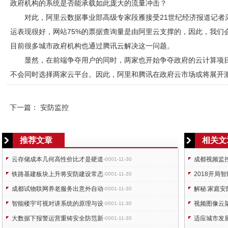
政府机构的系统是否能承载如此庞大的流量冲击？
对此，阿里云数据事业部高级专家段雁接受21世纪经济报道记者采
运表现很好，网站75%的票据查询量是由阿里云支撑的，因此，我们
目前很多城市政府机构也通过腾讯云解决这一问题。
显然，在前端争夺用户的同时，两家也开始争夺政府的云计算项
不会同时选择两家云平台。因此，阿里和腾讯在政府云市场或将展开
下一篇：
安防监控
推荐文章
相关文
云存储成本几何高性价比才是硬道
成都视频监
-0001-11-30
铁路基建板块上升将安防建设常态
2018开局
-0001-11-30
成都试物联网养老服务出意外自动
解秘:家庭
-0001-11-30
智能楼宇可视对讲系统的原理与设
视频图像云
-0001-11-30
大数据下报警运营重铸安全防范新
适应城市发
-0001-11-30