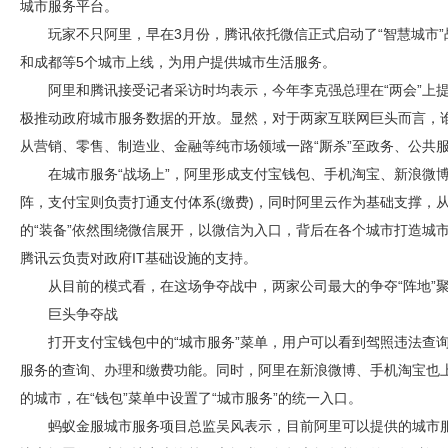
城市服务平台。
玩家不只阿里，早在3月份，腾讯依托微信正式启动了“智慧城市
和成都等5个城市上线，为用户提供城市生活服务。
阿里和腾讯接受记者采访时均表示，今年李克强总理在“两会”上
极推动政府城市服务数据的开放。显然，对于两家互联网巨头而言，
从营销、零售、制造业、金融等纯市场领域一路“厮杀”至政务、公共
在城市服务“战场上”，阿里形成支付宝钱包、手机淘宝、新浪微博
阵，支付宝则负责打通支付体系(缴费)，同时阿里云作为基础支撑，从
的“装备”依然围绕微信展开，以微信为入口，背后在各个城市打造城
腾讯云负责对政府IT基础设施的支持。
从目前的模式看，在这场争夺战中，两家公司最大的争夺“阵地”聚
巨头争夺战
打开支付宝钱包中的“城市服务”菜单，用户可以看到驾照违法查
服务的查询、办理和缴费功能。同时，阿里在新浪微博、手机淘宝也上
的城市，在“钱包”菜单中设置了“城市服务”的统一入口。
蚂蚁金服城市服务项目总监吴风表示，目前阿里可以提供的城市