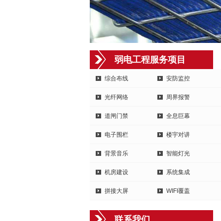
弱电工程服务项目
综合布线
安防监控
光纤网络
周界报警
道闸门禁
全息巨幕
电子围栏
楼宇对讲
背景音乐
智能灯光
机房建设
系统集成
拼接大屏
WIFI覆盖
联系我们