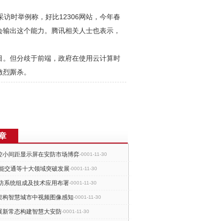
访时举例称，好比12306网站，今年春
会输出这个能力。腾讯相关人士也表示，
目。但分歧于前端，政府在使用云计算时
激烈厮杀。
章
控小间距显示屏在安防市场博弈
-0001-11-30
智能交通等十大领域突破发展
-0001-11-30
安防系统组成及技术应用布署
-0001-11-30
架构智慧城市中视频图像感知
-0001-11-30
展新常态构建智慧大安防
-0001-11-30