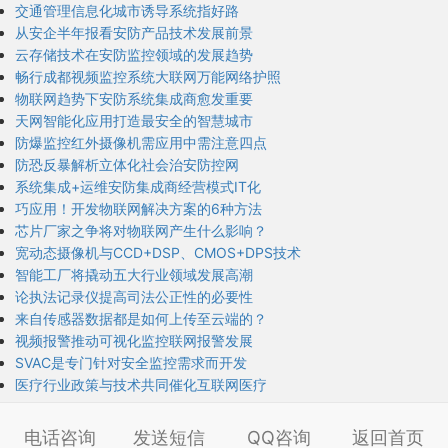
交通管理信息化城市诱导系统指好路
从安企半年报看安防产品技术发展前景
云存储技术在安防监控领域的发展趋势
畅行成都视频监控系统大联网万能网络护照
物联网趋势下安防系统集成商愈发重要
天网智能化应用打造最安全的智慧城市
防爆监控红外摄像机需应用中需注意四点
防恐反暴解析立体化社会治安防控网
系统集成+运维安防集成商经营模式IT化
巧应用！开发物联网解决方案的6种方法
芯片厂家之争将对物联网产生什么影响？
宽动态摄像机与CCD+DSP、CMOS+DPS技术
智能工厂将撬动五大行业领域发展高潮
论执法记录仪提高司法公正性的必要性
来自传感器数据都是如何上传至云端的？
视频报警推动可视化监控联网报警发展
SVAC是专门针对安全监控需求而开发
医疗行业政策与技术共同催化互联网医疗
电话咨询
发送短信
QQ咨询
返回首页