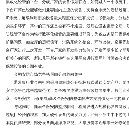
集成化经管的平台，分歧厂家的设备假如联通，如何融入一个系统中
平台厂商已经能够做到兼容国内主流的设备，支持全系统的迁移过度
IP系统，延续利用旧的设备最大程度保护已有投资，尽管如此，分歧
的很多环节，其中的工作还是会有不小难度。最后在设备更新之后，
防
经管平台作为银行数字化经管的重要组成部份，为各业务部门提供
扩展问题，如金库的远程值守、消防系统的整合、环节监控、巡更系
台厂家进行二次开发，平台厂家的开发能力如何？开发周期多长？新
所关心的问题，所以几乎所有银行在选用平台进行联网的时候都会考
保障投资的长期有效。
金融
安防
市场竞争格局由分散趋向集中
通常银行业金融机构采用邀标或公开招标形式采购
安防
产品。随
安防
竞争也越来越规范化，竞争格局也逐渐由分散趋向集中。按照企
商、金融
安防
工程(集成)商及金融
安防
整体解决方案提供商一同构筑
与此同时，随着金融
安防
监控联网工程建设进入规模化发展阶段
过项目经验的积累，加大硬件设备的研发力度，经营业务由中下游向
案提供商转变。部分设备商如海康威视、大华股份等近年来开始涉足