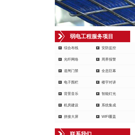
弱电工程服务项目
综合布线
安防监控
光纤网络
周界报警
道闸门禁
全息巨幕
电子围栏
楼宇对讲
背景音乐
智能灯光
机房建设
系统集成
拼接大屏
WIFI覆盖
联系我们