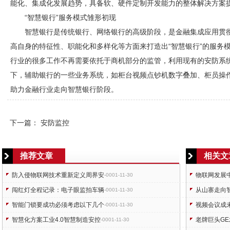
能化、集成化发展趋势，具备软、硬件定制开发能力的整体解决方案
“智慧银行”服务模式雏形初现
智慧银行是传统银行、网络银行的高级阶段，是金融集成应用贯
高自身的特征性、职能化和多样化等方面来打造出“智慧银行”的服务
行业的很多工作不再需要依托于商机部分的监管，利用现有的
安防
系
下，辅助银行的一些业务系统，如柜台视频点钞机数字叠加、柜员操
助力金融行业走向智慧银行阶段。
下一篇：
安防监控
推荐文章
相关文
防入侵物联网技术重新定义周界安
物联网发展中
-0001-11-30
闯红灯全程记录：电子眼监拍车辆
从山寨走向
-0001-11-30
智能门锁要成功必须考虑以下几个
视频会议成
-0001-11-30
智慧化方案工业4.0智慧制造安控
老牌巨头G
-0001-11-30