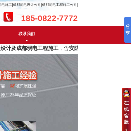
弱电施工|成都弱电设计公司|成都弱电工程施工公司|
185-0822-7772
联系我们
计及成都弱电工程施工
，含
安防监控，系统集成，综合布