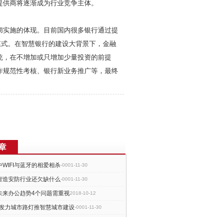
提供商将逐渐成为行业竞争主体。
彻实施的体现。目前国内很多银行通过提
模式。在智慧银行的建设大背景下，金融
统，在不增加或只增加少量投资的前提
作规范性考核、银行新业务推广等，最终
章
WIFI与蓝牙的相爱相杀
-0001-11-30
智造安防行业还欠缺什么
-0001-11-30
未来办公趋势4个问题需重视
2018-10-12
E发力城市路灯推智慧城市建设
-0001-11-30