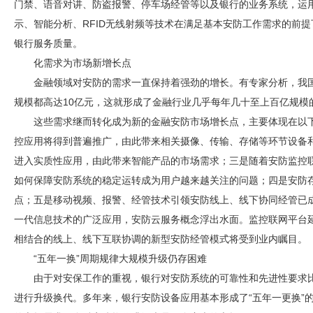
门禁
、语音对讲、防盗报警、停车场经管等以及银行的业务系统，运
示、智能分析、RFID无线射频等技术在满足基本
安防
工作需求的前提
银行服务质量。
化需求为市场新增长点
金融领域对
安防
的需求一直保持着强劲的增长。有专家分析，我
规模都高达10亿元，这就形成了金融行业几乎每年几十至上百亿规模
这些需求继而转化成为新的金融
安防
市场增长点，主要体现在以
控
应用将得到普遍推广，由此带来相关摄像、传输、存储等环节设备
进入实质性应用，由此带来智能产品的市场需求；三是随着
安防
监控
如何保障
安防
系统的稳定运转成为用户越来越关注的问题；四是
安防
点；五是移动视频、报警、经管技术引领
安防
线上、线下协同经管已
一代信息技术的广泛应用，
安防
云服务概念浮出水面。监控联网平台
相结合的线上、线下互联协调的新型
安防
经管模式将受到业内瞩目。
“五年一换”周期规律大规模升级仍存困难
由于对安保工作的重视，银行对
安防
系统的可靠性和先进性要求
进行升级换代。多年来，银行
安防
设备应用基本形成了“五年一更换”