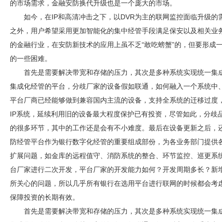
的市场需求，金融
安防
换代升级也是一个庞大的市场。
如今，在IP和高清冲击之下，以DVR为主的联网监控面临升级
之外，用户希望采用更加智能化的集中经管手段满足保安以及相关业
的金融行业，在
安防
新技术的应用上虽不乏“敢吃螃蟹”的，但要形成
的一些困难。
首先是需要解决带宽和存储的压力，其次是多种系统实现统一集
集成化经管的平台，分歧厂家的设备假如联通，如何融入一个系统中
平台厂商已经能够做到兼容国内主流的设备，支持全系统的迁移过度
IP系统，延续利用旧的设备最大程度保护已有投资，尽管如此，分歧
的很多环节，其中的工作还是会有不小难度。最后在设备更新之后，
防
经管平台作为银行数字化经管的重要组成部份，为各业务部门提供
扩展问题，如金库的远程值守、消防系统的整合、环节监控、巡更系
台厂家进行二次开发，平台厂家的开发能力如何？开发周期多长？新
所关心的问题，所以几乎所有银行在选用平台进行联网的时候都会考
保障投资的长期有效。
首先是需要解决带宽和存储的压力，其次是多种系统实现统一集