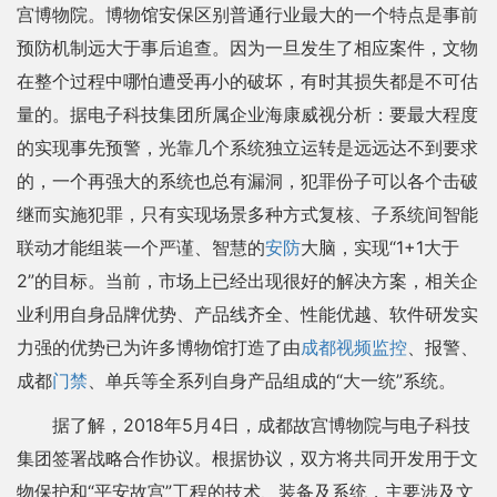
宫博物院。博物馆安保区别普通行业最大的一个特点是事前
预防机制远大于事后追查。因为一旦发生了相应案件，文物
在整个过程中哪怕遭受再小的破坏，有时其损失都是不可估
量的。据电子科技集团所属企业海康威视分析：要最大程度
的实现事先预警，光靠几个系统独立运转是远远达不到要求
的，一个再强大的系统也总有漏洞，犯罪份子可以各个击破
继而实施犯罪，只有实现场景多种方式复核、子系统间智能
联动才能组装一个严谨、智慧的
安防
大脑，实现“1+1大于
2”的目标。当前，市场上已经出现很好的解决方案，相关企
业利用自身品牌优势、产品线齐全、性能优越、软件研发实
力强的优势已为许多博物馆打造了由
成都视频监控
、报警、
成都
门禁
、单兵等全系列自身产品组成的“大一统”系统。
据了解，2018年5月4日，成都故宫博物院与电子科技
集团签署战略合作协议。根据协议，双方将共同开发用于文
物保护和“平安故宫”工程的技术、装备及系统，主要涉及文