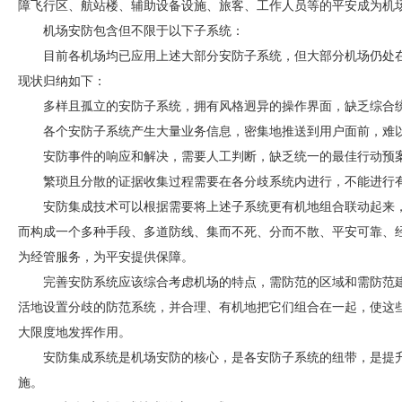
障飞行区、航站楼、辅助设备设施、旅客、工作人员等的平安成为机
机场
安防
包含但不限于以下子系统：
目前各机场均已应用上述大部分
安防
子系统，但大部分机场仍处
现状归纳如下：
多样且孤立的
安防
子系统，拥有风格迥异的操作界面，缺乏综合
各个
安防
子系统产生大量业务信息，密集地推送到用户面前，难
安防
事件的响应和解决，需要人工判断，缺乏统一的最佳行动预
繁琐且分散的证据收集过程需要在各分歧系统内进行，不能进行
安防
集成技术可以根据需要将上述子系统更有机地组合联动起来
而构成一个多种手段、多道防线、集而不死、分而不散、平安可靠、
为经管服务，为平安提供保障。
完善
安防
系统应该综合考虑机场的特点，需防范的区域和需防范
活地设置分歧的防范系统，并合理、有机地把它们组合在一起，使这
大限度地发挥作用。
安防
集成系统是机场
安防
的核心，是各
安防
子系统的纽带，是提
施。