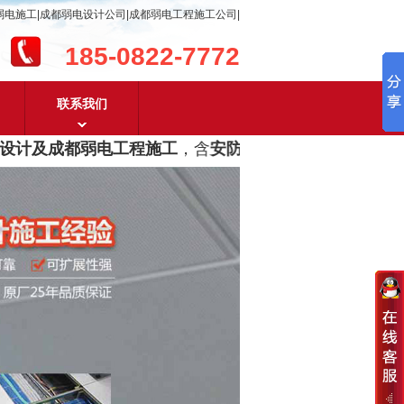
弱电施工|成都弱电设计公司|成都弱电工程施工公司|
185-0822-7772
联系我们
计及成都弱电工程施工
，含
安防监控，系统集成，综合布