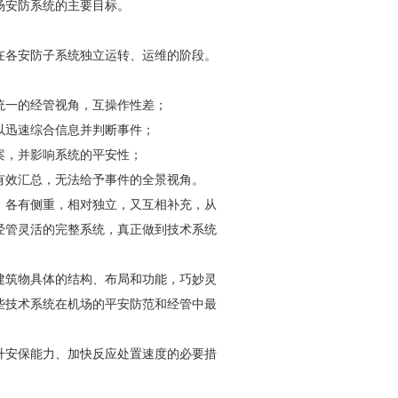
场
安防
系统的主要目标。
在各
安防
子系统独立运转、运维的阶段。
统一的经管视角，互操作性差；
以迅速综合信息并判断事件；
案，并影响系统的平安性；
有效汇总，无法给予事件的全景视角。
，各有侧重，相对独立，又互相补充，从
经管灵活的完整系统，真正做到技术系统
建筑物具体的结构、布局和功能，巧妙灵
些技术系统在机场的平
安防
范和经管中最
升安保能力、加快反应处置速度的必要措