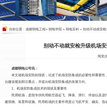
当前位置：
成都弱电工程
»
弱电学院
»
弱电百科
» 别动不动就安
别动不动就安检升级机场安
阅览
成都弱电公司讯：
本文就机场
安防
的现状，论述了机场
安防
集成的必要性和重要性
台建设规划和注重点，并提出机场
安防
集成的发展方向。
1、机场
安防
集成技术的现状及重要性
民用机场，是指专供民用航空器起飞、降落、滑行、停放以及进
建筑物、装置和设施。民用机场的主要作用是让飞机平安、确实、迅