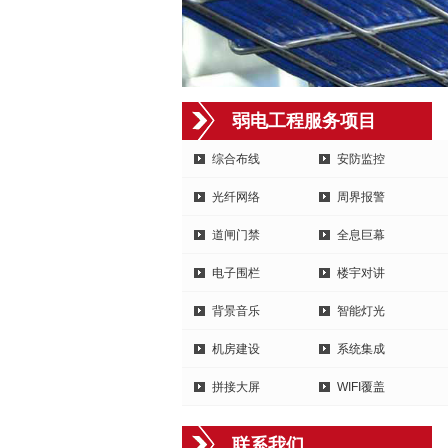
弱电工程服务项目
综合布线
安防监控
光纤网络
周界报警
道闸门禁
全息巨幕
电子围栏
楼宇对讲
背景音乐
智能灯光
机房建设
系统集成
拼接大屏
WIFI覆盖
联系我们