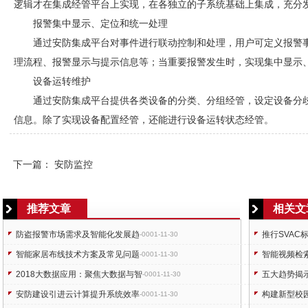
逻辑才在集成经管平台上实现，在各独立的子系统基础上集成，充分
报警集中显示、定位和统一处理
通过
安防
集成平台对事件进行联动控制和处理，用户可定义报警
理流程、报警显示与提示信息等；当重要报警发生时，实现集中显示
设备运转维护
通过
安防
集成平台提供各类设备的分类、分组经管，设定设备分
信息。除了实现设备配置经管，还能进行设备运转状态经管。
下一篇：
安防监控
推荐文章
相关文
防盗报警市场需求及智能化发展趋
推行SVA
-0001-11-30
智能家居布线技术方案及常见问题
智能视频检
-0001-11-30
2018大数据应用：聚焦大数据与智
五大趋势揭
-0001-11-30
安防建设引进云计算提升系统效率
构建新型校
-0001-11-30