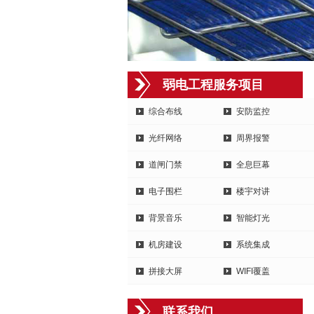
弱电工程服务项目
综合布线
安防监控
光纤网络
周界报警
道闸门禁
全息巨幕
电子围栏
楼宇对讲
背景音乐
智能灯光
机房建设
系统集成
拼接大屏
WIFI覆盖
联系我们