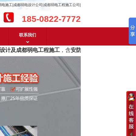
弱电施工|成都弱电设计公司|成都弱电工程施工公司|
185-0822-7772
联系我们
计及成都弱电工程施工
，含
安防监控，系统集成，综合布