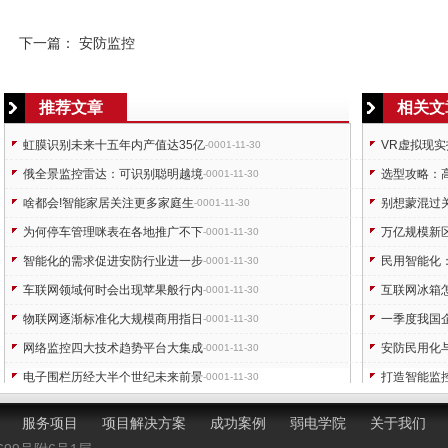
下一篇：
安防监控
推荐文章
相关文
虹膜识别未来十五年内产值达35亿
VR虚拟现
-0001-11-30
俄全景监控雷达：可识别聪明越境
选型攻略：
-0001-11-30
啥都会!智能家居关注更多家庭生
别想蒙混过
-0001-11-30
为何停车管理咪表在各地推广不下
万亿规模新
-0001-11-30
智能化的需求促进安防行业进一步
民用智能化
-0001-11-30
车联网领域何时会出现苹果般行内
互联网冰箱
-0001-11-30
物联网逐渐标准化大规模商用指日
一季度我国
-0001-11-30
网络监控四大技术趋势平台大集成
安防民用化
-0001-11-30
电子围栏历经大半个世纪未来前景
打造智能监
-0001-11-30
显示屏市场小间距LED与DLP拉开战
传统家居市
-0001-11-30
服务项目
项目解决方案
成功案例
弱电学院
关于我们