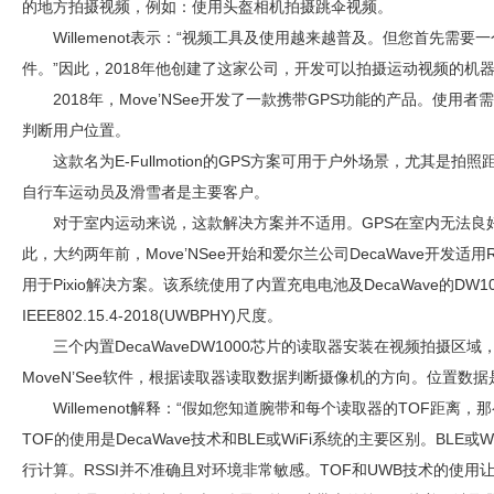
的地方拍摄视频，例如：使用头盔相机拍摄跳伞视频。
Willemenot表示：“视频工具及使用越来越普及。但您首先需
件。”因此，2018年他创建了这家公司，开发可以拍摄运动视频的机
2018年，Move’NSee开发了一款携带GPS功能的产品。使用
判断用户位置。
这款名为E-Fullmotion的GPS方案可用于户外场景，尤其是
自行车运动员及滑雪者是主要客户。
对于室内运动来说，这款解决方案并不适用。GPS在室内无法良
此，大约两年前，Move’NSee开始和爱尔兰公司DecaWave开发适
用于Pixio解决方案。该系统使用了内置充电电池及DecaWave的DW1
IEEE802.15.4-2018(UWBPHY)尺度。
三个内置DecaWaveDW1000芯片的读取器安装在视频拍摄
MoveN’See软件，根据读取器读取数据判断摄像机的方向。位置数据
Willemenot解释：“假如您知道腕带和每个读取器的TOF距
TOF的使用是DecaWave技术和BLE或WiFi系统的主要区别。BLE或W
行计算。RSSI并不准确且对环境非常敏感。TOF和UWB技术的使用让D