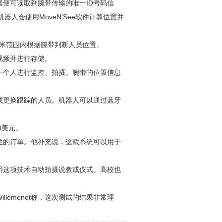
便可读取到腕带传输的唯一ID号码信
器人会使用MoveN’See软件计算位置并
以在30厘米范围内根据腕带判断人员位置。
视频并进行存储。
一个人进行监控、拍摄。腕带的位置信息
或更换跟踪的人员。机器人可以通过蓝牙
0美元。
新西兰的订单。他补充说，这款系统可以用于
用这项技术自动拍摄说教或仪式。高校也
illemenot称，这次测试的结果非常理