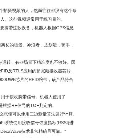
要一个拍摄视频的人，然而往往都没有这个条
器人。这些视频通常用于练习目的。
者需要携带这款设备，机器人根据GPS信息
拍照距离长的场景。冲浪者，皮划艇，骑手，
好运转，有些场景下精准度也不够好。因
用RFID及RTLS应用的超宽频接收器芯片，
000UWB芯片的RFID腕带，该产品符合
区域，用于接收腕带信号。机器人使用了
是根据RF信号的TOF判定的。
离，那么您便可以使用三边测量算法进行计算。
iFi系统使用接收信号强度指标(RSSI)进
ecaWave技术非常精确且可靠。”