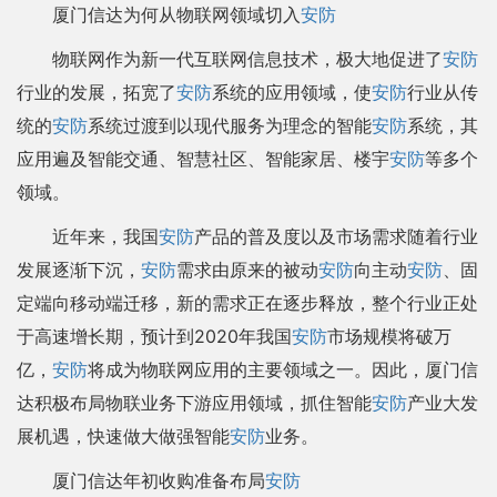
厦门信达为何从物联网领域切入
安防
物联网作为新一代互联网信息技术，极大地促进了
安防
行业的发展，拓宽了
安防
系统的应用领域，使
安防
行业从传
统的
安防
系统过渡到以现代服务为理念的智能
安防
系统，其
应用遍及智能交通、智慧社区、智能家居、楼宇
安防
等多个
领域。
近年来，我国
安防
产品的普及度以及市场需求随着行业
发展逐渐下沉，
安防
需求由原来的被动
安防
向主动
安防
、固
定端向移动端迁移，新的需求正在逐步释放，整个行业正处
于高速增长期，预计到2020年我国
安防
市场规模将破万
亿，
安防
将成为物联网应用的主要领域之一。因此，厦门信
达积极布局物联业务下游应用领域，抓住智能
安防
产业大发
展机遇，快速做大做强智能
安防
业务。
厦门信达年初收购准备布局
安防