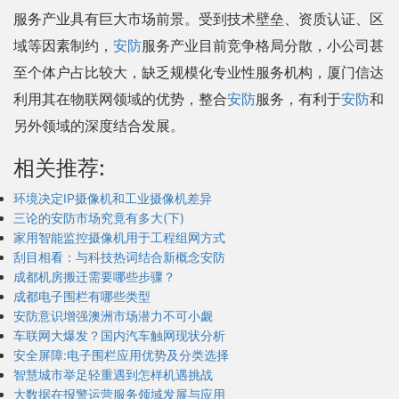
服务产业具有巨大市场前景。受到技术壁垒、资质认证、区
域等因素制约，
安防
服务产业目前竞争格局分散，小公司甚
至个体户占比较大，缺乏规模化专业性服务机构，厦门信达
利用其在物联网领域的优势，整合
安防
服务，有利于
安防
和
另外领域的深度结合发展。
相关推荐:
环境决定IP摄像机和工业摄像机差异
三论的安防市场究竟有多大(下)
家用智能监控摄像机用于工程组网方式
刮目相看：与科技热词结合新概念安防
成都机房搬迁需要哪些步骤？
成都电子围栏有哪些类型
安防意识增强澳洲市场潜力不可小觑
车联网大爆发？国内汽车触网现状分析
安全屏障:电子围栏应用优势及分类选择
智慧城市举足轻重遇到怎样机遇挑战
大数据在报警运营服务领域发展与应用