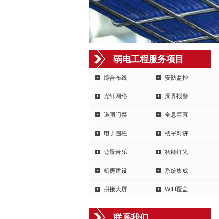
弱电工程服务项目
综合布线
安防监控
光纤网络
周界报警
道闸门禁
全息巨幕
电子围栏
楼宇对讲
背景音乐
智能灯光
机房建设
系统集成
拼接大屏
WIFI覆盖
联系我们