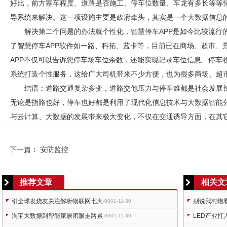
好比，前方塞车程度、道路是否施工、停车位数量、车龙有多长等等情
导系统来解决。这一项设施主要是政府牵头，其实是一个大数据信息
解决第二个问题的办法就个性化，智慧停车APP是如今比较流行
了智慧停车APP软件如一路、科拓、蓝卡等，目前已在商场、超市、
APP不仅可以告诉您停车场车位余数，还能实现记录车位信息、停车
系统打造个性服务，这给广大司机带来不少方便，也为很多商场、超
结语：道路交通复杂多变，道路交他压力与停车难都是社会发展
无论是指路也好，停车也好都是利用了现代化信息技术与大数据智能
与云计算、大数据的发展带来极大变化，不仅在交通诱导方面，在其
下一篇：
安防监控
推荐文章
相关文
引全球发烧友关注解析物联网七大
别说我村炮
-0001-11-30
淘宝大数据到智能家居闭眼走路累
LED产业
-0001-11-30