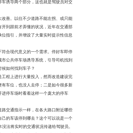
停车诱导两个部分，这也就是驾驶员对交
大改善。以往不少道路不能左拐、或只能
有开到跟前才弄懂的状况，近年在交通部
缺位指引，并增设了大量实时提示性信息
下符合现代意义的一个需求。停好车即停
城市公共停车场诱导系统，引导司机找到
时候如何找到车子？
造工程上进行大量投入，然而改造建设完
便有车位，也没人去停；二是如今很多新
开进停车场时看着这样一个庞大的停车
道路交通指示一样，在各大路口附近哪些
自己的车该停到哪去？这个可以说是一个
本没法将实时的交通状况传递给驾驶员。