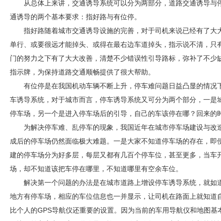
从总体上来讲，交通诱导系统可以分为两部分，道路交通诱导与
通诱导的两个基本要求：指好路与有位停。
指好路随着城市交通诱导设施的完善，对于司机来说已经有了大
单行、或要很远才能掉头、或得在最右边车道掉头，指示说不清，只
门的努力之下有了大大改善，清楚不少错误性引导路标，弥补了不少
指示牌，为保持道路交通顺畅提供了很大帮助。
有位停是在我国机动车辆不断上升，停车难问题日益凸显的情况
车诱导系统，对于城市而言，停车诱导系统又可分为两个部分，一是
停车场，另一个是进入停车场后的引导，自己的车该停在哪？回来的
为解决停车难、乱停车的现象，我国近年在城市停车场建设与改
成后的停车场仍然面临极大难题。一是大家不知道停车场的存在，即
建的停车场分为好多层，每层又都有几百个停车位，甚至更多，当车
场，却不知道该把车停在哪里，不知道哪里有空余车位。
解决第一个问题的办法是在城市道路上增设停车诱导系统，就如
地方有停车场，相应的车位信息也一并显示，让司机在路面上就知道
比个人的GPS导航仪还重要的设置。因为当前的车用导航仪和地图基