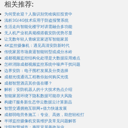
相关推荐:
为何受欢迎？人脸识别凭啥疯狂投资中
浅析3G/4G技术应用于防盗报警系统
生活走向智能化楼宇对讲需融合多功能
无人机产业初具规模搭载安防优势尽显
让无数年轻人青睐宜家进军智能家居
4K监控摄像机：遇见高清安防新时代
传统家居市场衰退智能转型或成分水岭
成都视频监控结构化处理是大数据应用难点
怎样消除成都视频监控系统中噪声干扰问题
边界安防：电子围栏发展及分类选择
成都光缆通讯工程教你如何购买光缆
成都智慧酒店其价值在哪？
解析：安防机器人的十大技术热点介绍
智能家居环绕下隐私数据可能存大风险
构建IT服务新生态华云数据云计算新品
智慧交通拥抱互联网+借力快速发展
成都弱电劳务施工：专业、高效，助您轻松打
半球监控摄像机安装维护及常见问题解答
沈阳智慧城市：惠民宜居善政兴业