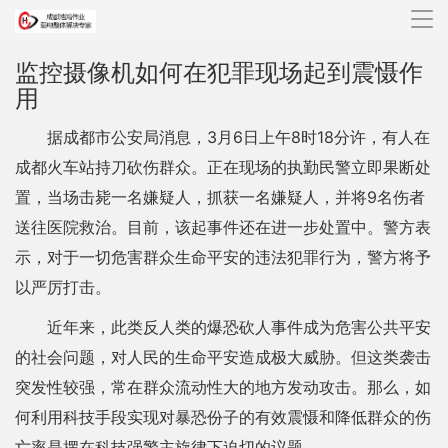
导
航
监控摄像机如何在犯罪现场起到震慑作
用
据成都市公安局消息，3月6日上午8时18分许，有人在
成都火车站持刀砍伤群众。正在现场的执勤民警立即果断处
置，当场击毙一名嫌疑人，抓获一名嫌疑人，并将9名伤者
送往医院救治。目前，该起事件还在进一步处置中。警方表
示，对于一切危害群众生命平安的违法犯罪行为，警方将予
以严厉打击。
近年来，此类反人类的爆恐砍人事件成为危害公共平安
的社会问题，对人民的生命平安造成极大威胁。但这类袭击
突发性较强，常在群众流动性大的地方发动攻击。那么，如
何利用科技手段实现对暴恐份子的有效震慑和降低群众的伤
亡率是摆在科技强警主旋律下迫切的议题。