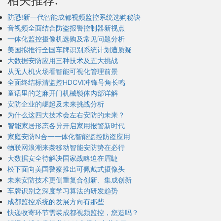
相关推荐:
防恐!新一代智能成都视频监控系统选购秘诀
音视频全面结合防盗报警控制器新视点
一体化监控摄像机选购及常见问题分析
美国拟推行全国车牌识别系统计划遭质疑
大数据安防应用三种技术及五大挑战
从无人机火场看智能可视化管理前景
全面终结标清监控HDCVI冲锋号角长鸣
童话里的芝麻开门机械锁体内部详解
安防企业的崛起及未来挑战分析
为什么这四大技术会左右安防的未来？
智能家居形态各异开启家用报警新时代
家庭安防N合一一体化智能监控防盗应用
物联网浪潮来袭移动智能安防势在必行
大数据安全待解决国家战略迫在眉睫
松下面向美国警察推出可佩戴式摄像头
未来安防技术更侧重复合创新、集成创新
车牌识别之深度学习算法的研发趋势
成都监控系统的发展方向有那些
快递收寄环节需装成都视频监控，您造吗？