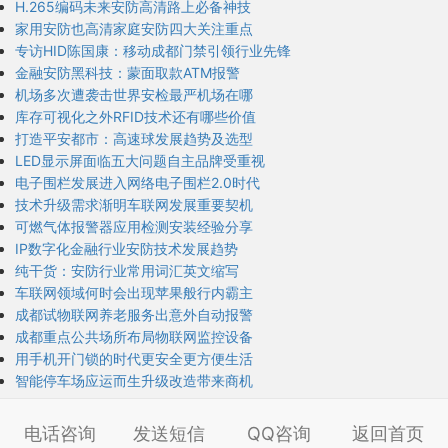
H.265编码未来安防高清路上必备神技
家用安防也高清家庭安防四大关注重点
专访HID陈国康：移动成都门禁引领行业先锋
金融安防黑科技：蒙面取款ATM报警
机场多次遭袭击世界安检最严机场在哪
库存可视化之外RFID技术还有哪些价值
打造平安都市：高速球发展趋势及选型
LED显示屏面临五大问题自主品牌受重视
电子围栏发展进入网络电子围栏2.0时代
技术升级需求渐明车联网发展重要契机
可燃气体报警器应用检测安装经验分享
IP数字化金融行业安防技术发展趋势
纯干货：安防行业常用词汇英文缩写
车联网领域何时会出现苹果般行内霸主
成都试物联网养老服务出意外自动报警
成都重点公共场所布局物联网监控设备
用手机开门锁的时代更安全更方便生活
智能停车场应运而生升级改造带来商机
电话咨询
发送短信
QQ咨询
返回首页