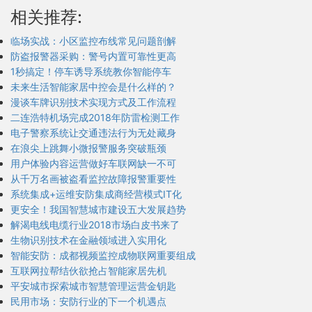
相关推荐:
临场实战：小区监控布线常见问题剖解
防盗报警器采购：警号内置可靠性更高
1秒搞定！停车诱导系统教你智能停车
未来生活智能家居中控会是什么样的？
漫谈车牌识别技术实现方式及工作流程
二连浩特机场完成2018年防雷检测工作
电子警察系统让交通违法行为无处藏身
在浪尖上跳舞小微报警服务突破瓶颈
用户体验内容运营做好车联网缺一不可
从千万名画被盗看监控故障报警重要性
系统集成+运维安防集成商经营模式IT化
更安全！我国智慧城市建设五大发展趋势
解渴电线电缆行业2018市场白皮书来了
生物识别技术在金融领域进入实用化
智能安防：成都视频监控成物联网重要组成
互联网拉帮结伙欲抢占智能家居先机
平安城市探索城市智慧管理运营金钥匙
民用市场：安防行业的下一个机遇点