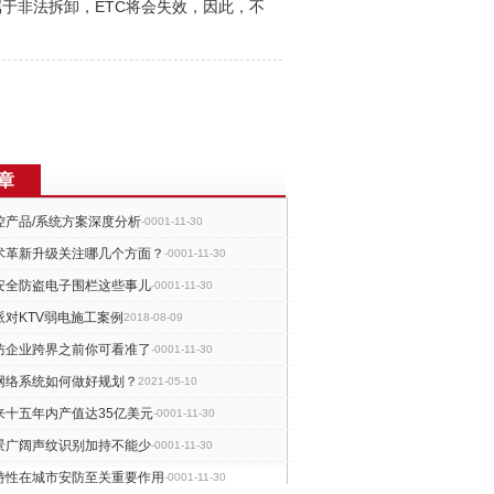
属于非法拆卸，ETC将会失效，因此，不
章
控产品/系统方案深度分析
-0001-11-30
技术革新升级关注哪几个方面？
-0001-11-30
安全防盗电子围栏这些事儿
-0001-11-30
派对KTV弱电施工案例
2018-08-09
防企业跨界之前你可看准了
-0001-11-30
网络系统如何做好规划？
2021-05-10
来十五年内产值达35亿美元
-0001-11-30
景广阔声纹识别加持不能少
-0001-11-30
特性在城市安防至关重要作用
-0001-11-30