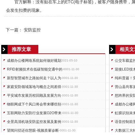
官方解释：没有贴在车上的ETC(电子标签)，被客户随身携带，
会发生扣费的现象。
下一篇：
安防监控
推荐文章
相关文
成都办公楼网络系统如何做好规划
公交车载监
2021-05-10
RFID射频技术在低碳智能交通中的
迎接LED
-0001-11-30
新型智慧城市之路如何走？以人为
纯科普篇！
-0001-11-30
家庭安防领域落地与概念之间差得
营山县尚客
-0001-11-30
平安城市发展历程回顾及发展方向
想跨界的安
-0001-11-30
物联网成下个风口将会带来哪些别
成都办公楼
-0001-11-30
互联网助力安防行业发展O2O带来
虹膜识别未
-0001-11-30
全景高清机场安防监控发展及案例
语音控制前
-0001-11-30
望闻问切还你慧眼-视频质量诊断
大数据三大
-0001-11-30