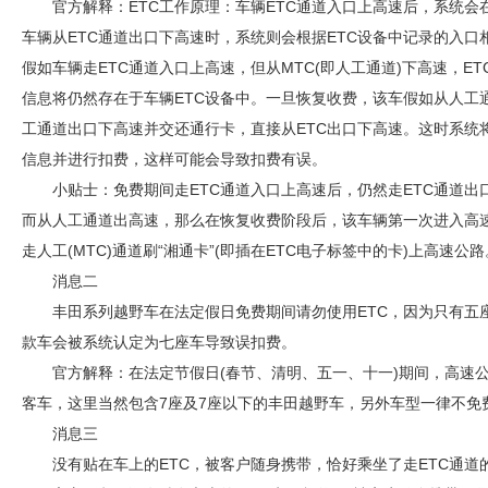
官方解释：ETC工作原理：车辆ETC通道入口上高速后，系统会
车辆从ETC通道出口下高速时，系统则会根据ETC设备中记录的入
假如车辆走ETC通道入口上高速，但从MTC(即人工通道)下高速，E
信息将仍然存在于车辆ETC设备中。一旦恢复收费，该车假如从人工
工通道出口下高速并交还通行卡，直接从ETC出口下高速。这时系统
信息并进行扣费，这样可能会导致扣费有误。
小贴士：免费期间走ETC通道入口上高速后，仍然走ETC通道出
而从人工通道出高速，那么在恢复收费阶段后，该车辆第一次进入高速
走人工(MTC)通道刷“湘通卡”(即插在ETC电子标签中的卡)上高速公路
消息二
丰田系列越野车在法定假日免费期间请勿使用ETC，因为只有五
款车会被系统认定为七座车导致误扣费。
官方解释：在法定节假日(春节、清明、五一、十一)期间，高速
客车，这里当然包含7座及7座以下的丰田越野车，另外车型一律不免
消息三
没有贴在车上的ETC，被客户随身携带，恰好乘坐了走ETC通道