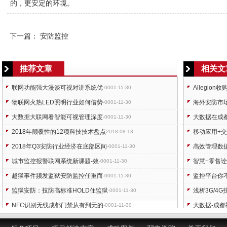
的，更安定的环境。
下一篇：
安防监控
推荐文章
相关文
联网功能强大漫谈可视对讲系统优
Allegion
-0001-11-30
物联网火热LED照明行业如何借势
海外安防市场
-0001-11-30
大数据大联网看智能可视管理深度
大数据在成
-0001-11-30
2018年颠覆性的12项科技技术盘点
移动应用+
2018-08-13
2018年Q3安防行业经济在底部区间
高效管理数
-0001-11-30
城市监控报警联网系统新课题-效
智慧+零售
-0001-11-30
越狱事件频发监狱安防监控任重而
监控平台你
-0001-11-30
监狱安防：技防高标准HOLD住监狱
浅析3G/4
-0001-11-30
NFC识别无线成都门禁从有到无的
大数据-成
-0001-11-30
解秘:家庭安防系统组成及技术应
智能照明时
-0001-11-30