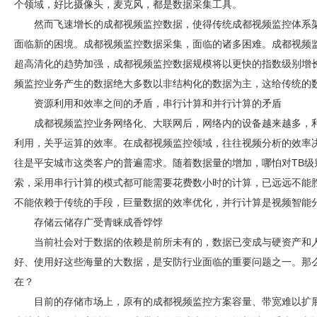
个领域，好比摄像头，麦克风，都是数据采集工具。
然而飞速增长的
成都视频监控
数据，使得传统
成都视频监控
体系
面临新的困境。
成都视频监控
数据采集，面临的诸多困难。
成都视频
超高清化的趋势加强，
成都视频监控
数据规模将以更快的指数级别增
频监控
业务产生的数据绝大多数以非结构化的数据为主，这给传统的
资源利用和效率之间的矛盾，串行计算和并行计算的矛盾
成都视频监控
业务网络化、大联网后，网络内的设备越来越多，
利用，关乎运算的效率。在
成都视频监控
领域，往往视频分析的效率
往是平安城市这类客户的普遍需求。随着数据量的增加，哪怕对TB级
索，采用串行计算的模式都可能需要花费数小时的计算，已远远不能
不能依赖于传统的手段，巨量数据的效率优化，并行计算是视频智能
存储云储存广受青睐成香饽饽
当前社会对于数据的依赖是前所未有的，数据已变成与硬资产和
好、使用好这些海量的大数据，是
安防
行业面临的重要问题之一。那
在？
目前的存储市场上，原有的
成都视频监控
方案容量、带宽难以扩