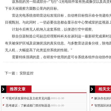
该系统的另一组成部分–“飞行”-1光电组件装有热成像仪以及高
下全天候观察方圆数公里内的目标。
雷达光电系统借助雷达站发现目标，自动将目标指示命令传递给
目视甄别。与此同时，一切必要信息都会显示在中心警戒室的监视器
计划今后将无人机纳入这套系统，以便进行空中观察。
联合仪器制造公司副总经理斯科科夫在谈到这一最新研究成果时
有关被保护区域及设施状况的真实信息。与多数雷达设备分歧，除地
无人机，大幅提高了此类监控系统的性能。”
需要特殊强调的是，在研发中使用的是可令系统各组件自动协作
下一篇：
安防监控
推荐文章
相关文
可视对讲发展特征及主机常见问题
解决存在的
-0001-11-30
思考建议：了解成都门禁控制器选
智慧园区的
-0001-11-30