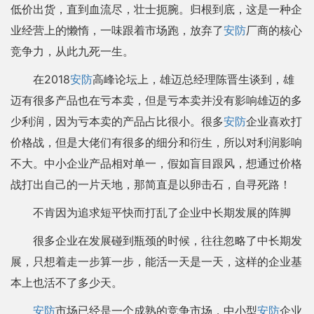
低价出货，直到血流尽，壮士扼腕。归根到底，这是一种企
业经营上的懒惰，一味跟着市场跑，放弃了
安防
厂商的核心
竞争力，从此九死一生。
在2018
安防
高峰论坛上，雄迈总经理陈晋生谈到，雄
迈有很多产品也在亏本卖，但是亏本卖并没有影响雄迈的多
少利润，因为亏本卖的产品占比很小。很多
安防
企业喜欢打
价格战，但是大佬们有很多的细分和衍生，所以对利润影响
不大。中小企业产品相对单一，假如盲目跟风，想通过价格
战打出自己的一片天地，那简直是以卵击石，自寻死路！
不肯因为追求短平快而打乱了企业中长期发展的阵脚
很多企业在发展碰到瓶颈的时候，往往忽略了中长期发
展，只想着走一步算一步，能活一天是一天，这样的企业基
本上也活不了多少天。
安防
市场已经是一个成熟的竞争市场，中小型
安防
企业