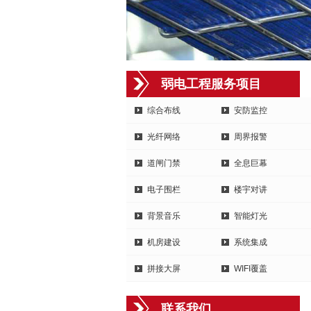
弱电工程服务项目
综合布线
安防监控
光纤网络
周界报警
道闸门禁
全息巨幕
电子围栏
楼宇对讲
背景音乐
智能灯光
机房建设
系统集成
拼接大屏
WIFI覆盖
联系我们