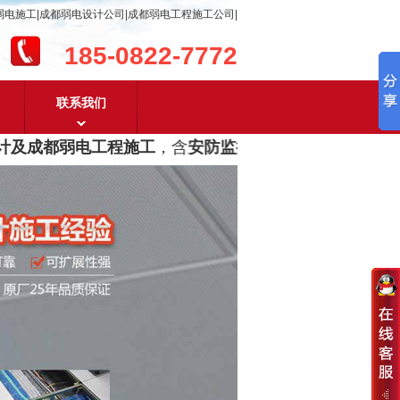
弱电施工|成都弱电设计公司|成都弱电工程施工公司|
185-0822-7772
联系我们
及成都弱电工程施工
，含
安防监控，系统集成，综合布线