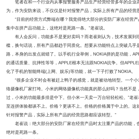
笔者在和一个行业内从事报警服务产品生产经营经管多年的企业
为，作为
安防
来说，不仅仅是针对报警产品，实际上所有产品的经营
“目前的经营方式弊端在哪？我觉得绝大部分的
安防
厂家在经营产
集中在拼产品功能上，这绝对是死路一条。”老崔说。
有人会反问，功能多不是更好卖吗？而老崔则认为，技术发展到
槛，换句话说，所有产品都趋于同质化。想要从功能特点上突破几乎
路，本身的出发点就错了。以手机行业举例，NOKIA拼的是功能，APP
的通话质量、抗摔性等等，APPLE根本无法跟NOKIA抗争。但APP
化了手机的智能终端(上网、娱乐)等功能，就一下子打败了NOKIA。
“很多企业不时会有被赶上鸭子的感觉，就是被动地转型。一个
络摄像机厂家打垮。小米的网络摄像机功能真的那么好吗？当然不是
过，小米的功能最多排是中下。但小米一天卖一万台轻轻松松。”老崔
至连拼体验都谈不上。价格？更谈不上。价格的价格属于中上的。这
针对报警产品，实际上所有产品的经营思路都应该转型。”
老崔说：绝大部分的
安防
厂家在经营产品时太注重产品的功能，
绝对是死路一条。