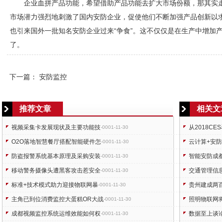
企业血拼产品功能，希望借助产品功能去扩大市场份额，那其实
市场潜力强烈地刺激了国内
安防
企业，促使他们不断加强产品创新以
也引来国外一批知名
安防
企业过来“争食”。这不仅仅是在生产中增加
了。
下一篇：
安防监控
推荐文章
相关文
视频采集卡发展现状及主要功能技
从2018C
-0001-11-30
O2O落地智慧餐厅搭配智能硬件怎
云计算+安
-0001-11-30
防盗报警系统基本原理及采购安装
智能安防成
-0001-11-30
移动警务摄像头遭黑客攻击惹安全
交通管理信
-0001-11-30
标准+技术模式助力迎接物联网暴
贵州建成两
-0001-11-30
主角已到位消费监控大蛋糕OR大战
照明物联网
-0001-11-30
成都视频监控系统运维效能如何权
数据至上谈
-0001-11-30