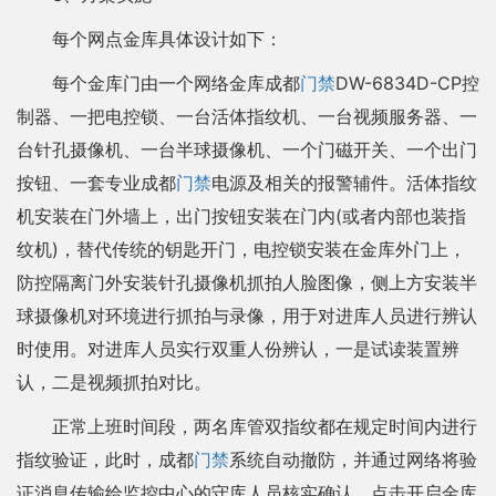
每个网点金库具体设计如下：
每个金库门由一个网络金库成都
门禁
DW-6834D-CP控
制器、一把电控锁、一台活体指纹机、一台视频服务器、一
台针孔摄像机、一台半球摄像机、一个门磁开关、一个出门
按钮、一套专业成都
门禁
电源及相关的报警辅件。活体指纹
机安装在门外墙上，出门按钮安装在门内(或者内部也装指
纹机)，替代传统的钥匙开门，电控锁安装在金库外门上，
防控隔离门外安装针孔摄像机抓拍人脸图像，侧上方安装半
球摄像机对环境进行抓拍与录像，用于对进库人员进行辨认
时使用。对进库人员实行双重人份辨认，一是试读装置辨
认，二是视频抓拍对比。
正常上班时间段，两名库管双指纹都在规定时间内进行
指纹验证，此时，成都
门禁
系统自动撤防，并通过网络将验
证消息传输给监控中心的守库人员核实确认，点击开启金库