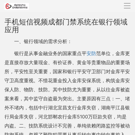
导
航
手机短信视频成都门禁系统在银行领域
应用
一、银行领域的需求分析：
银行是从事金融业务的国家重点平
安防
范单位，金库更
是直接存放大量现金、有价证券、黄金等贵重物品的重要场
所，平安性至关重要，国家和银行平安守卫部门对金库平安
守卫高度重视。不惜花重金投入金库安保系统，构筑金库安
保人防、物防、技防。其中技防尤为重要，从以往金库被盗
案来看，其中监守自盗最为突出。主要原因有三点：一、堵
外不堵内，包括中行湖北宜昌支行金库失窃，湖南平江县银
行局金库失窃，河北邯郸农行金库5100万巨款失窃，均是
内盗。二、技防系统设计不完善，单纯依赖闭路监控等被动
防御系统，忽视了预防犯罪要从事后转向事中转向事前入