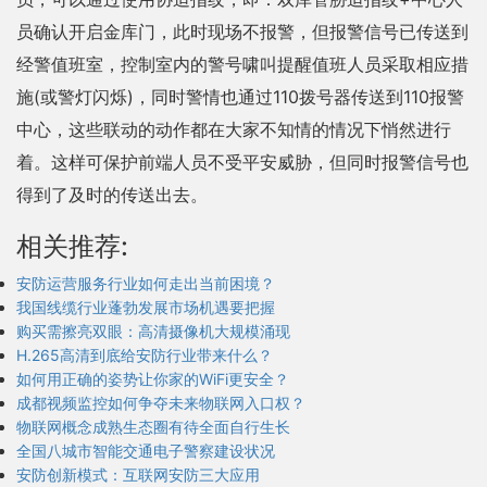
员确认开启金库门，此时现场不报警，但报警信号已传送到
经警值班室，控制室内的警号啸叫提醒值班人员采取相应措
施(或警灯闪烁)，同时警情也通过110拨号器传送到110报警
中心，这些联动的动作都在大家不知情的情况下悄然进行
着。这样可保护前端人员不受平安威胁，但同时报警信号也
得到了及时的传送出去。
相关推荐:
安防运营服务行业如何走出当前困境？
我国线缆行业蓬勃发展市场机遇要把握
购买需擦亮双眼：高清摄像机大规模涌现
H.265高清到底给安防行业带来什么？
如何用正确的姿势让你家的WiFi更安全？
成都视频监控如何争夺未来物联网入口权？
物联网概念成熟生态圈有待全面自行生长
全国八城市智能交通电子警察建设状况
安防创新模式：互联网安防三大应用