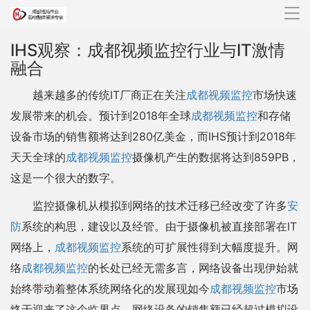
导
航
IHS观察：成都视频监控行业与IT激情
融合
越来越多的传统IT厂商正在关注
成都视频监控
市场快速
发展带来的机会。预计到2018年全球
成都视频监控
和存储
设备市场的销售额将达到280亿美金，而IHS预计到2018年
天天全球的
成都视频监控
摄像机产生的数据将达到859PB，
这是一个很大的数字。
监控摄像机从模拟到网络的技术迁移已经改变了许多
安
防
系统的构思，建设以及经管。由于摄像机被直接部署在IT
网络上，
成都视频监控
系统的可扩展性得到大幅度提升。网
络
成都视频监控
的长处已经无需多言，网络设备出现伊始就
始终带动着整体系统网络化的发展现如今
成都视频监控
市场
终于迎来了这个临界点，网络设备的销售额已经超过模拟设