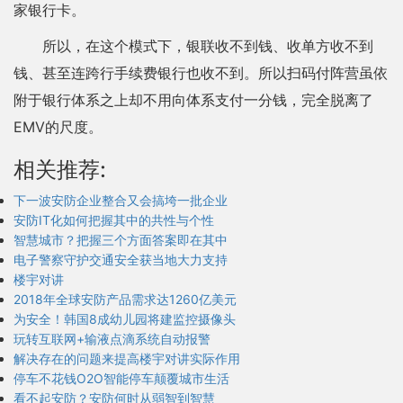
家银行卡。
所以，在这个模式下，银联收不到钱、收单方收不到
钱、甚至连跨行手续费银行也收不到。所以扫码付阵营虽依
附于银行体系之上却不用向体系支付一分钱，完全脱离了
EMV的尺度。
相关推荐:
下一波安防企业整合又会搞垮一批企业
安防IT化如何把握其中的共性与个性
智慧城市？把握三个方面答案即在其中
电子警察守护交通安全获当地大力支持
楼宇对讲
2018年全球安防产品需求达1260亿美元
为安全！韩国8成幼儿园将建监控摄像头
玩转互联网+输液点滴系统自动报警
解决存在的问题来提高楼宇对讲实际作用
停车不花钱O2O智能停车颠覆城市生活
看不起安防？安防何时从弱智到智慧