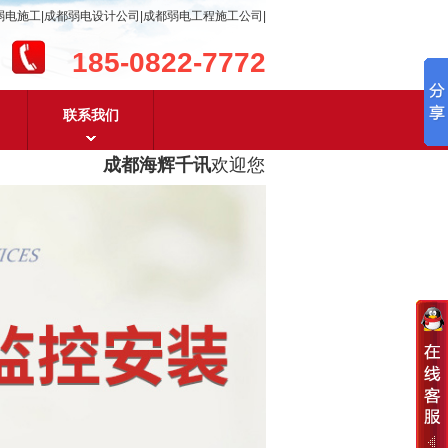
弱电施工|成都弱电设计公司|成都弱电工程施工公司|
185-0822-7772
联系我们
成都海辉千讯
欢迎您！
成都弱电工程设计及成