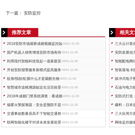
下一篇：
安防监控
推荐文章
相关文
2018安防市场观察成都视频监控如
三大云计算
-0001-11-30
国产机器人销售增涨安防市场有待
安防发展动
-0001-11-30
利用现代智能科技筑起一道家庭安
智能配电网
-0001-11-30
开创安防报警服务新模式提高服务
智装落地·
-0001-11-30
纹身/指纹/虹膜什么才是最酷生物
脉冲式电子
-0001-11-30
智慧城市追根溯源贴近生活百姓受
石油与电力
-0001-11-30
2018年成都门禁系统调查：看成都
安防式打造
-0001-11-30
烟雾火警探测器：安全是预防不是
爆料：日本
-0001-11-30
交通事故数量居高不下智能交通努
三大应用方
-0001-11-30
联网智能化楼宇对讲未来发展前景
网络监控摄
-0001-11-30