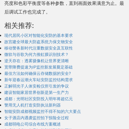
亮度和色彩平衡度等各种参数，直到画面效果满意为止。最
后调试工作也完成了。
相关推荐:
现代居民小区对智能化安防的基本要求
故宫建全球最大防盗系统力保文物安全
移动警务新时代注重数据安全及互联性
微软与谷歌为何力推虹膜识别技术？
逆天存在：透雾摄像机让世界更清晰
宽带降费提速为IP监控新发展奠定基础
最佳方法如何确保云存储数据的安全?
新年迎春运潮火车站安防监控结构需求
正解弱光子人体安检仪所引发的争议
建设智能家居世界创新是第一生产力
成都：光明社区安防投入明年将超亿元
警用无人机打造安防执法新利器
智能安防成都视频监控不得不知的六大要点
女子酒店内遇袭监控拍下惊险全过程
成都弱电公司综合布线方案概述