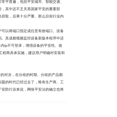
非常平普遍，包括平安城市、智能交通、
控，其中还不乏关系国家平安的重要部
法窃取，后果十分严重。那么目前行业内
户可以将端口指定成任意有效端口。设备
码。其
成都视频监控
设备新版本程序中还
内ip不可登录，增强设备的平安性。值
工程商具体实施，建议用户明确对安装和
盾的对决，在分歧的时期、分歧的产品都
问题的时代已经过去了，唯有生产商、工
于
安防
行业来说，网络平安法的确立也将