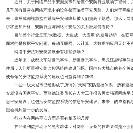
近日，关于网络产品平安漏洞事件给整个
安防
行业敲响了警钟，
几乎所有暴露在网络环境中的设备都面临着平安风险。人们对于网络
去，事后
成都视频监控
系统平安保障却被人们提高了熟悉。那么，网
求将更加严格，
安防
行业与网络平安法的关系应如何看待？
目前整个行业呈现“大数据、大集成、大应用”的发展趋势，在联
面对的是数据平安问题。移动互联网、云计算、大数据的应用无处不
网络平安法对
安防
发展会有哪些影响？
近年来，成都火车站暴恐事件、新疆暴恐事件、黑龙江越狱事件
件后，人们更重视
安防
监控系统的建设问题。国内各大城市的各个关
使领馆的
安防
监控系统的建设也日益得到了加强。
一些一线大城市已经形成了所谓的“天网”
安防
监控体系，所有监
安就没有国家平安。而张德江委员长在人大工作报告再次强调网络平
息平安建设，也包括
安防
监控系统的信息平安建设。未来，的
成都视
疑会得到进一步的发展。
行业内在网络平安方面是否有相应的尺度
在经济利益推动下的黑客群体，对网络上设备的攻击尝试是不会