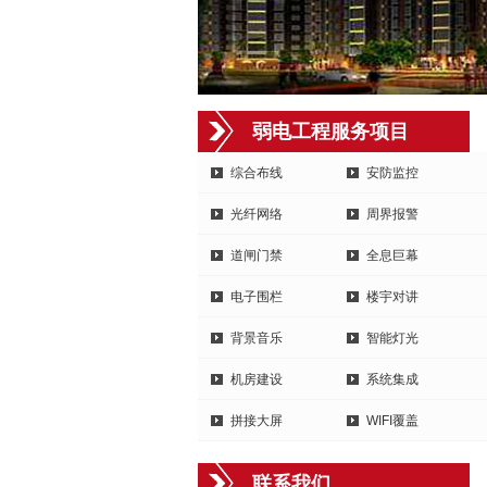
弱电工程服务项目
综合布线
安防监控
光纤网络
周界报警
道闸门禁
全息巨幕
电子围栏
楼宇对讲
背景音乐
智能灯光
机房建设
系统集成
拼接大屏
WIFI覆盖
联系我们