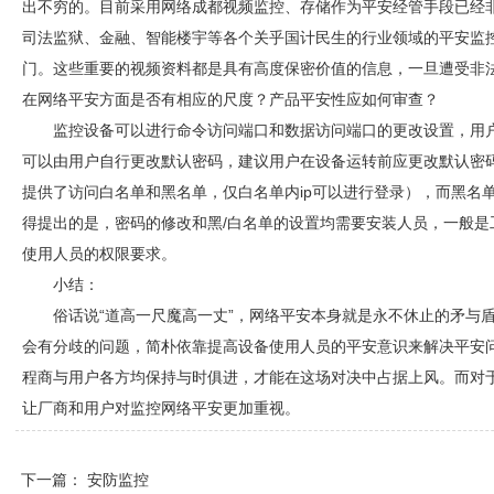
出不穷的。目前采用网络
成都视频监控
、存储作为平安经管手段已经
司法监狱、金融、智能楼宇等各个关乎国计民生的行业领域的平安监
门。这些重要的视频资料都是具有高度保密价值的信息，一旦遭受非
在网络平安方面是否有相应的尺度？产品平安性应如何审查？
监控设备可以进行命令访问端口和数据访问端口的更改设置，用
可以由用户自行更改默认密码，建议用户在设备运转前应更改默认密
提供了访问白名单和黑名单，仅白名单内ip可以进行登录），而黑名单
得提出的是，密码的修改和黑/白名单的设置均需要安装人员，一般是
使用人员的权限要求。
小结：
俗话说“道高一尺魔高一丈”，网络平安本身就是永不休止的矛与
会有分歧的问题，简朴依靠提高设备使用人员的平安意识来解决平安
程商与用户各方均保持与时俱进，才能在这场对决中占据上风。而对
让厂商和用户对监控网络平安更加重视。
下一篇：
安防监控