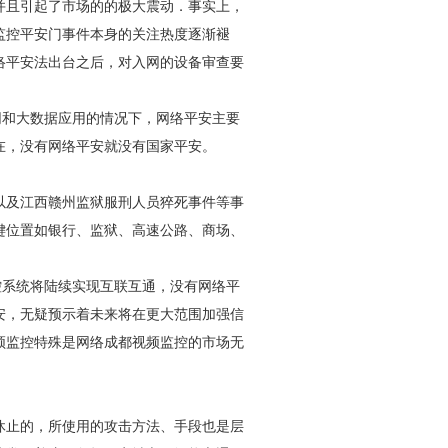
并且引起了市场的的极大震动．事实上，
监控平安门事件本身的关注热度逐渐褪
络平安法出台之后，对入网的设备审查要
网和大数据应用的情况下，网络平安主要
在，没有网络平安就没有国家平安。
以及江西赣州监狱服刑人员猝死事件等事
键位置如银行、监狱、高速公路、商场、
控系统将陆续实现互联互通，没有网络平
安，无疑预示着未来将在更大范围加强信
频监控
特殊是网络
成都视频监控
的市场无
休止的，所使用的攻击方法、手段也是层