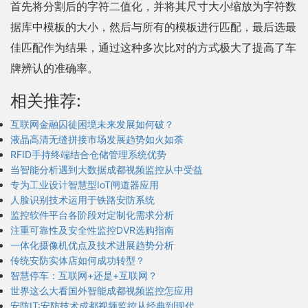
首先将分割后的字符二值化，并将其尺寸大小缩放为字符数
据库中模板的大小，然后与所有的模板进行匹配，最后选最
佳匹配作为结果，通过这种多次比对的方式极大了提高了车
牌辨认的准确率。
相关推荐:
互联网金融囚徒困境未来发展如何破？
液晶高清无缝拼接市场发展趋势如火如荼
RFID手持终端结合仓储管理系统优势
当智能分析遇到大数据成都视频监控从中受益
专为工业设计智慧型IoT闸道器应用
人脸识别技术运用于铁路安防系统
监控软件平台各阶段对定制化需求分析
注重可靠性及安全性监控DVR选购指南
一体化摄像机优点及技术进展趋势分析
传统安防实体店如何成功转型？
智慧停车：互联网+还是+互联网？
世界这么大看国外智能成都视频监控怎应用
安防IT:安防技术成都视频监控从经典到现代