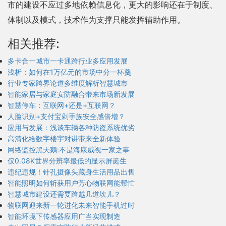
市的建设不应过多地依赖信息化，更大的影响还在于制度、
体制以及模式，技术作为支撑只能发挥辅助作用。
相关推荐:
多卡合一城市一卡通跨行业多应用发展
浅析：如何在1万亿元的市场中分一杯羹
行业专家跨界论道多维度解析智慧城市
智能家居与家庭安防融合带来市场新发展
智慧停车：互联网+还是+互联网？
人脸识别+支付宝剁手族安全感倍增？
应用与发展：浅谈车辆各种防盗系统优劣
高清化给数字楼宇对讲带来全新体验
网络监控黑天鹅:不是海康威视一家之事
仅0.08K世界分辨率最低的显示屏诞生
违纪违规！针孔摄像头藏身生活用品出售
智能照明如何斩获用户芳心物联网能帮忙
智慧城市建设还需要跨越几道坎儿？
物联网迎来新一轮进化未来智能手机过时
智能环境下传感器应用广当实现制造