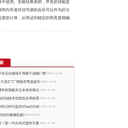
体中使用。实验结果表明，声音的传输是
膜和内耳道对信号源的反应可以作为区分
程度的计算，从而达到稳定的和高度精确
章
术在石化领域不局限于成都门禁
-0001-11-30
准芯片及ICT厂商能否弯道超车
-0001-11-30
通科技面貌关注未来发展点
-0001-11-30
脸识别技术优势及应用前景
-0001-11-30
防云时代监控VSaaS分析
-0001-11-30
知识(摄像机篇)
2018-09-02
控！新一代分布式显控方案
-0001-11-30