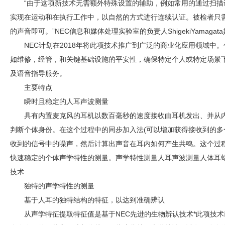
“由于这项新技术无需额外特殊设置的辅助，例如常用的通过扫
实现在运动和在执行工作中，以自然的方式进行连续认证。被检者只
的声音即可。”NEC信息和媒体处理实验室的负责人ShigekiYamagat
NEC计划在2018年将此项技术推广到广泛的商业化应用领域中
如维修，经管，和关键基础设施的平安性，确保特定个人或特定场景
及语音指导服务。
主要特点
瞬时且稳定的人耳声波测量
具有内置麦克风的耳机以数百毫秒的速度接收由耳机发出、并从
判断个体身份。在这个过程中的同步加入法(可以增加获得接收到的多
收到的信号中的噪声，然后计算出声音在耳内如何产生共鸣。这个过程
快速稳定的个体声学特性的测量。声学特性测量人耳声波测量人体耳蜗
技术
独特的声学特性的测量
基于人耳的独特结构的特征，以达到准确辨认
从声学特征提取特征值是基于NEC先进的生物辨认技术*此项技