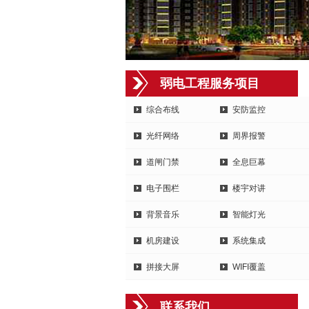
弱电工程服务项目
综合布线
安防监控
光纤网络
周界报警
道闸门禁
全息巨幕
电子围栏
楼宇对讲
背景音乐
智能灯光
机房建设
系统集成
拼接大屏
WIFI覆盖
联系我们