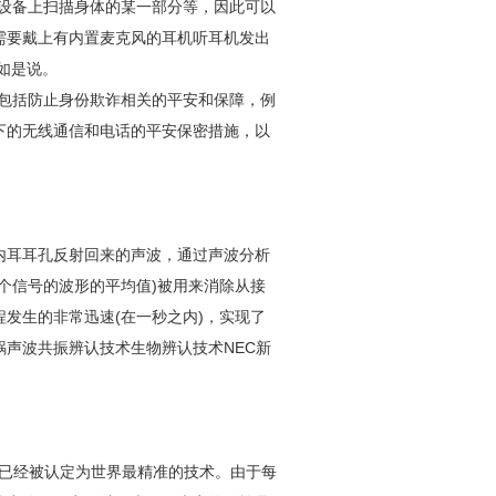
描设备上扫描身体的某一部分等，因此可以
需要戴上有内置麦克风的耳机听耳机发出
a如是说。
。包括防止身份欺诈相关的平安和保障，例
下的无线通信和电话的平安保密措施，以
内耳耳孔反射回来的声波，通过声波分析
个信号的波形的平均值)被用来消除从接
发生的非常迅速(在一秒之内)，实现了
声波共振辨认技术生物辨认技术NEC新
术已经被认定为世界最精准的技术。由于每