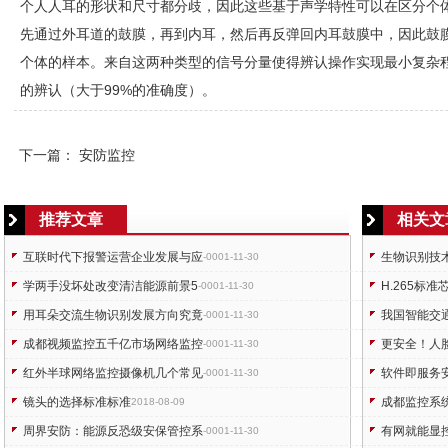
个人人耳的形状和尺寸都分歧，因此这些基于声学特性可以在区分个
先通过外耳道的鼓膜，再到内耳，然后再反弹回内耳鼓膜中，因此鼓
个体的样本。来自这两种类型的信号分量使得辨认操作实现最小复杂
的辨认（大于99%的准确度）。
下一篇：
安防监控
推荐文章
相关文
互联时代下报警运营企业发展与应
生物识别技
-0001-11-30
学两手没坏处改变清洁能源前景5
H.265标
-0001-11-30
用耳朵交流生物识别发展方向究竟
我国智能交
-0001-11-30
成都视频监控五千亿市场网络监控
更安全！人
-0001-11-30
红外半球网络监控摄像机几个常见
软件即服务安
-0001-11-30
镜头的选择标准标准
成都监控系统
2018-08-09
周界安防：能源反恐级安保管控系
有网就能显
-0001-11-30