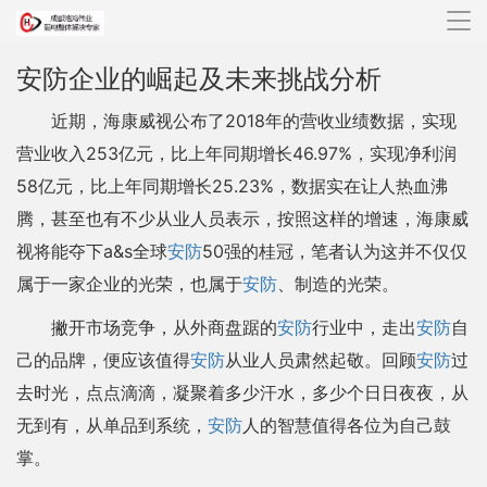
导
航
安防企业的崛起及未来挑战分析
近期，海康威视公布了2018年的营收业绩数据，实现
营业收入253亿元，比上年同期增长46.97%，实现净利润
58亿元，比上年同期增长25.23%，数据实在让人热血沸
腾，甚至也有不少从业人员表示，按照这样的增速，海康威
视将能夺下a&s全球
安防
50强的桂冠，笔者认为这并不仅仅
属于一家企业的光荣，也属于
安防
、制造的光荣。
撇开市场竞争，从外商盘踞的
安防
行业中，走出
安防
自
己的品牌，便应该值得
安防
从业人员肃然起敬。回顾
安防
过
去时光，点点滴滴，凝聚着多少汗水，多少个日日夜夜，从
无到有，从单品到系统，
安防
人的智慧值得各位为自己鼓
掌。