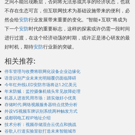
之间不能出现断层，否则将无法形成共享的经济状态，也就
不存在生态可言，但互联网技术为基础设施带来的便利，必
然会给
安防
行业发展带来重要的变化。“智能+互联”将成为
下一个
安防
时代的重要标志，这样的探索或许仍需一段时间
进行过渡，在这个经济动荡的时期，或许正是潜心研发的最
好时机，期待
安防
行业新的突破。
相关推荐:
停车管理与收费将联网化设备企业边缘化
语音识别产业未来光明颠覆仍面临障碍
今年红外线LED安防市场将达1.2亿美元
年末防贼：监控摄像机镜头常见故障处理
机器人进攻民用市场：踏实做好小优美
存储时代:网络视频服务器特点优势分析
外设VS视频车牌识别系统两种触发方式
成都弱电工程IP地址介绍
技术分析：视频存储混合云优点和挑战
谷歌人行道实验室欲打造未来智能城市