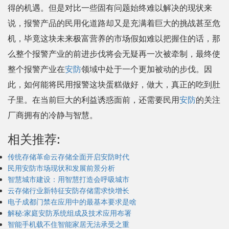
得的机遇。但是对比一些固有问题始终难以解决的现状来
说，报警产品的民用化道路却又是充满着巨大的挑战甚至危
机，毕竟这块未来极富营养的市场假如难以把握住的话，那
么整个报警产业的前进步伐将会无疑再一次被牵制，最终使
整个报警产业在
安防
领域中处于一个更加被动的步伐。因
此，如何能将民用报警这块蛋糕做好，做大，真正的吃到肚
子里。在当前巨大的利益诱惑面前，还需要民用
安防
的关注
厂商拥有的冷静与智慧。
相关推荐:
传统存储革命云存储全面开启安防时代
民用安防市场现状和发展前景分析
智慧城市建设：用智慧打造会呼吸城市
云存储行业新特征安防存储需求快增长
电子成都门禁在应用中的最基本要求是啥
解秘:家庭安防系统组成及技术应用布署
智能手机载不住智能家居无法承受之重